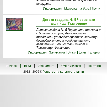
Финансирането на детската градина се
осигурява
Информация
Материална база
Групи
Детска градина № 5 Червената
шапчица, Търговище
Детска градина № 5 Червената шапчица е
с богата история, дългогодишни
традиции и утвърден престиж, заемащо
достойно място в предучилищното
възпитание и обществен живот в
Търговище. Финансира
Информация
Занимания
Визия
Екип
Галерия
Начало
Вход
Абонамент
Общи условия
Контакти
2012 - 2026 ©
Регистър на детските градини