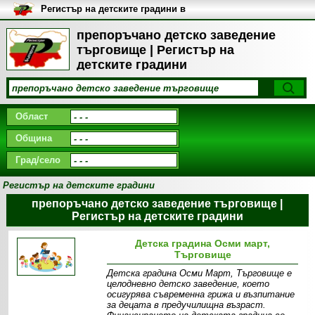
Регистър на детските градини в
България
препоръчано детско заведение
търговище | Регистър на
детските градини
Област
Община
Град/село
Регистър на детските градини
препоръчано детско заведение търговище |
Регистър на детските градини
Детска градина Осми март,
Търговище
Детска градина Осми Март, Търговище е
целодневно детско заведение, което
осигурява съвременна грижа и възпитание
за децата в предучилищна възраст.