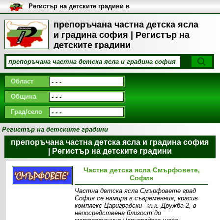
Регистър на детските градини в
България
препоръчана частна детска ясла
и градина софия | Регистър на
детските градини
Област
Община
Град/село
Регистър на детските градини
препоръчана частна детска ясла и градина софия
| Регистър на детските градини
Частна детска ясла Смърфовете,
София
Частна детска ясла Смърфовете град
София се намира в съвременния, красив
комплекс Цариградски - ж.к. Дружба 2, в
непосредствена близост до