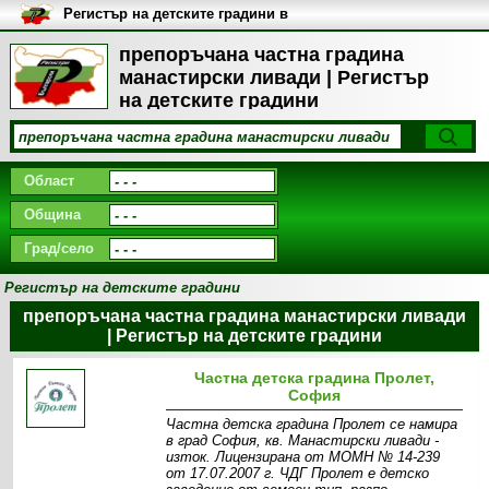
Регистър на детските градини в
България
препоръчана частна градина
манастирски ливади | Регистър
на детските градини
Област
Община
Град/село
Регистър на детските градини
препоръчана частна градина манастирски ливади
| Регистър на детските градини
Частна детска градина Пролет,
София
Частна детска градина Пролет се намира
в град София, кв. Манастирски ливади -
изток. Лицензирана от МОМН № 14-239
от 17.07.2007 г. ЧДГ Пролет е детско