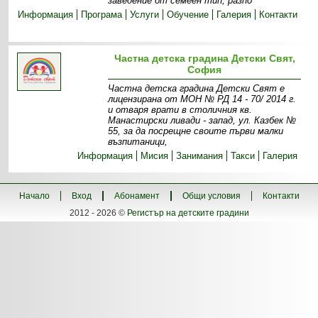
заведение от семеен тип, разпо
Информация
Програма
Услуги
Обучение
Галерия
Контакти
Частна детска градина Детски Свят,
София
Частна детска градина Детски Свят е
лицензирана от МОН № РД 14 - 70/ 2014 г.
и отваря врати в столичния кв.
Манастирски ливади - запад, ул. Казбек №
55, за да посрещне своите първи малки
възпитаници,
Информация
Мисия
Занимания
Такси
Галерия
Начало
Вход
Абонамент
Общи условия
Контакти
2012 - 2026 ©
Регистър на детските градини