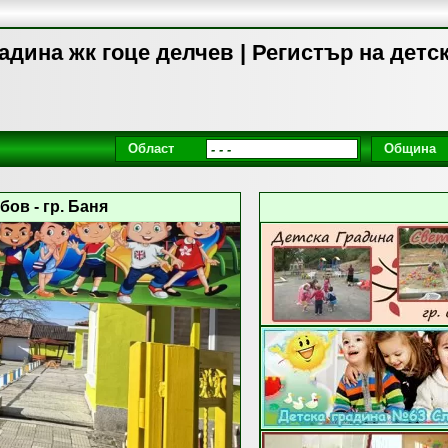
адина жк гоце делчев | Регистър на детс
Област
Община
ов - гр. Баня