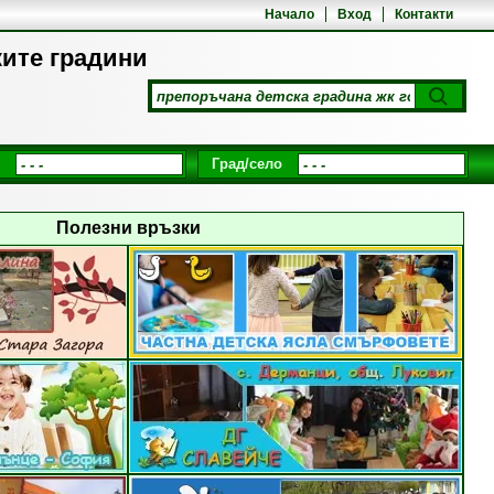
Начало
Вход
Контакти
ките градини
Град/село
Полезни връзки