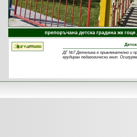
препоръчана детска градина жк гоце 
Детск
ДГ №7 Детелина е привлекателно и пр
ерудиран педагогически екип. Осигуря