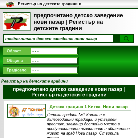
Регистър на детските градини в
България
предпочитано детско заведение
нови пазар | Регистър на
детските градини
Област
Община
Град/село
Регистър на детските градини
предпочитано детско заведение нови пазар |
Регистър на детските градини
Детска градина 1 Китка, Нови пазар
Детска градина №1 Китка е с
дългогодишни традиции и утвърден
престиж, заемащо достойно място в
предучилищното възпитание и обществен
живот на град Нови пазар. Отворила
врати,