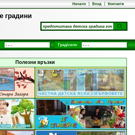
Начало
Вход
Контакти
те градини
Град/село
Полезни връзки