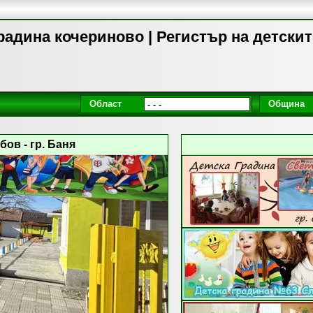
радина кочериново | Регистър на детски
Област
Община
ов - гр. Баня