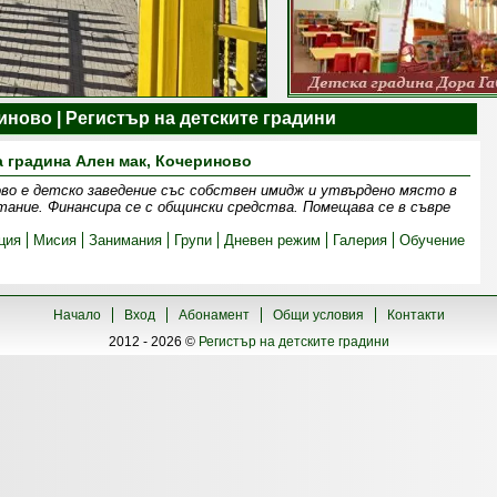
иново | Регистър на детските градини
а градина Ален мак, Кочериново
ово е детско заведение със собствен имидж и утвърдено място в
ание. Финансира се с общински средства. Помещава се в съвре
ция
Мисия
Занимания
Групи
Дневен режим
Галерия
Обучение
Начало
Вход
Абонамент
Общи условия
Контакти
2012 - 2026 ©
Регистър на детските градини