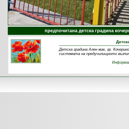
предпочитана детска градина кочер
Детск
Детска градина Ален мак, гр. Кочерин
системата на предучилищното възпит
Информа