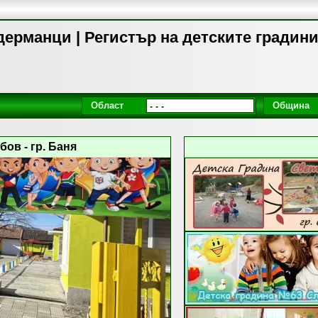
 дерманци | Регистър на детските градин
Област
Община
ов - гр. Баня