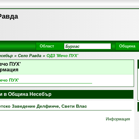
Равда
Област
Община
есебър
»
Село Равда
»
ОДЗ 'Мечо ПУХ'
ечо ПУХ'
рмация
ечо ПУХ'
ни в Община Несебър
тско Заведение Делфинче, Свети Влас
Информация