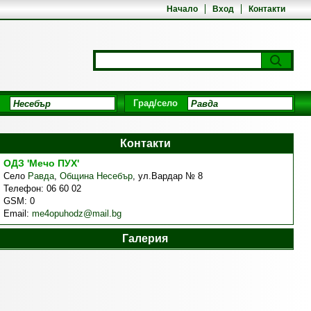
Начало
Вход
Контакти
Град/село
Контакти
ОДЗ 'Мечо ПУХ'
Село
Равда
,
Община Несебър
,
ул.Вардар № 8
Телефон:
06 60 02
GSM:
0
Email:
me4opuhodz@mail.bg
Галерия