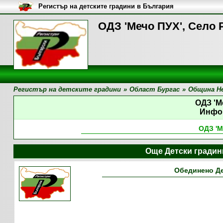
Регистър на детските градини в България
ОДЗ 'Мечо ПУХ', Село 
Регистър на детските градини
»
Област Бургас
»
Община Н
ОДЗ 'М
Инфо
ОДЗ 'М
Още Детски гради
Обединено Де