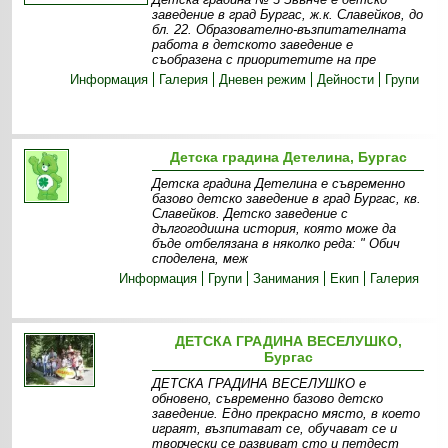
заведение в град Бургас, ж.к. Славейков, до
бл. 22. Образователно-възпитателната
работа в детското заведение е
съобразена с приоритетите на пре
Информация
Галерия
Дневен режим
Дейности
Групи
Детска градина Детелина, Бургас
Детска градина Детелина е съвременно
базово детско заведение в град Бургас, кв.
Славейков. Детско заведение с
дългогодишна история, която може да
бъде отбелязана в няколко реда: " Обич
споделена, меж
Информация
Групи
Занимания
Екип
Галерия
ДЕТСКА ГРАДИНА ВЕСЕЛУШКО,
Бургас
ДЕТСКА ГРАДИНА ВЕСЕЛУШКО е
обновено, съвременно базово детско
заведение. Едно прекрасно място, в което
играят, възпитават се, обучават се и
творчески се развиват сто и петдест