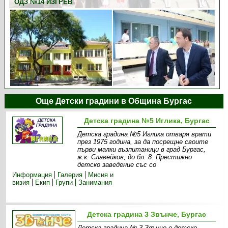
ОДЗ №14 ИЗГРЕВ
Още Детски градини в Община Бургас
Детска градина №5 Иглика, Бургас
Детска градина №5 Иглика отваря врати
през 1975 година, за да посрещне своите
първи малки възпитаници в град Бургас,
ж.к. Славейков, до бл. 8. Престижно
детско заведение със со
Информация
Галерия
Мисия и
визия
Екип
Групи
Занимания
Детска градина 3 Звънче, Бургас
Детска градина № 3 Звънче е детско