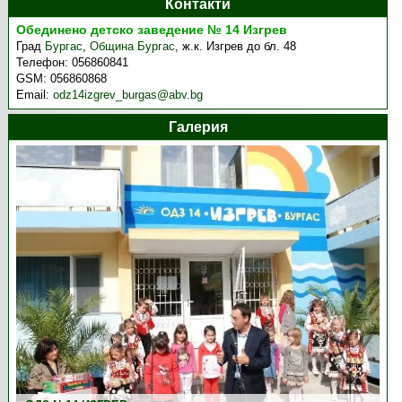
Контакти
Обединено детско заведение № 14 Изгрев
Град
Бургас
,
Община Бургас
,
ж.к. Изгрев до бл. 48
Телефон:
056860841
GSM:
056860868
Email:
odz14izgrev_burgas@abv.bg
Галерия