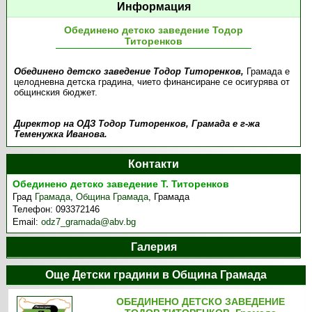
Информация
Обединено детско заведение Тодор
Титоренков
Обединено детско заведение Тодор Титоренков,
Грамада е
целодневна детска градина, чието финансиране се осигурява от
общинския бюджет.
Директор на ОДЗ Тодор Титоренков, Грамада е г-жа
Теменужка Иванова.
Контакти
Обединено детско заведение Т. Титоренков
Град
Грамада
,
Община Грамада
,
Грамада
Телефон:
093372146
Email:
odz7_gramada@abv.bg
Галерия
Още Детски градини в Община Грамада
ОБЕДИНЕНО ДЕТСКО ЗАВЕДЕНИЕ