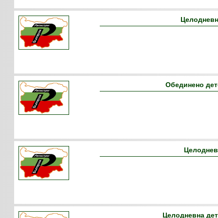
Целодневн
Обединено дет
Целодневн
Целодневна де