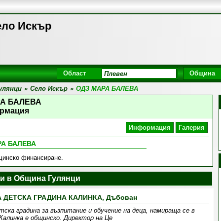
ло Искър
Област
Община
улянци
»
Село Искър
»
ОДЗ МАРА БАЛЕВА
РА БАЛЕВА
рмация
Информация
Галерия
РА БАЛЕВА
бщинско финансиране.
ни в Община Гулянци
 ДЕТСКА ГРАДИНА КАЛИНКА, Дъбован
тска градина за възпитание и обучение на деца, намираща се в
Калинка е общинско. Директор на Це