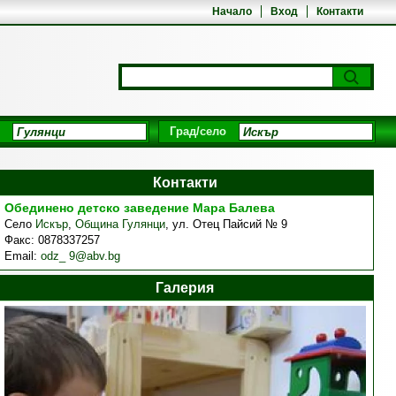
Начало
Вход
Контакти
Град/село
Контакти
Обединено детско заведение Мара Балева
Село
Искър
,
Община Гулянци
,
ул. Отец Пайсий № 9
Факс:
0878337257
Email:
odz_ 9@abv.bg
Галерия