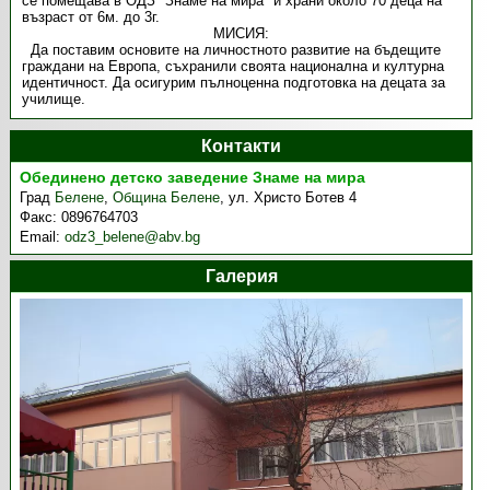
се помещава в ОДЗ "Знаме на мира" и храни около 70 деца на
възраст от 6м. до 3г.
МИСИЯ:
Да поставим основите на личностното развитие на бъдещите
граждани на Европа, съхранили своята национална и културна
идентичност. Да осигурим пълноценна подготовка на децата за
училище.
Контакти
Обединено детско заведение Знаме на мира
Град
Белене
,
Община Белене
,
ул. Христо Ботев 4
Факс:
0896764703
Email:
odz3_belene@abv.bg
Галерия