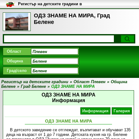
Регистър на детските градини в
България
ОДЗ ЗНАМЕ НА МИРА, Град
Белене
Област
Община
Град/село
Регистър на детските градини
»
Област Плевен
»
Община
Белене
»
Град Белене
»
ОДЗ ЗНАМЕ НА МИРА
ОДЗ ЗНАМЕ НА МИРА
Информация
Информация
Галерия
ОДЗ ЗНАМЕ НА МИРА
В детското заведение се отглеждат, възпитават и обучават 135
деца на възраст от 1 до 7 години. Детската кухня на гр. Белене