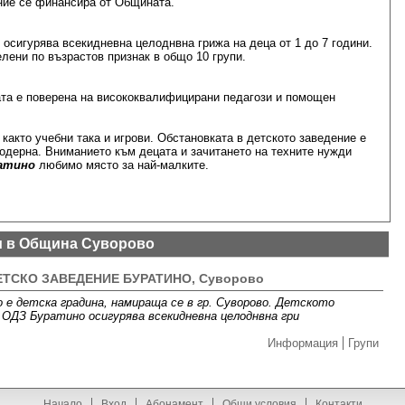
ние се финансира от Общината.
осигурява всекидневна целоднвна грижа на деца от 1 до 7 години.
лени по възрастов признак в общо 10 групи.
ата е поверена на висококвалифицирани педагози и помощен
както учебни така и игрови. Обстановката в детското заведение е
одерна. Вниманието към децата и зачитането на техните нужди
атино
любимо място за най-малките.
и в Община Суворово
ТСКО ЗАВЕДЕНИЕ БУРАТИНО, Суворово
 е детска градина, намираща се в гр. Суворово. Детското
ОДЗ Буратино осигурява всекидневна целоднвна гри
Информация
Групи
Начало
Вход
Абонамент
Общи условия
Контакти