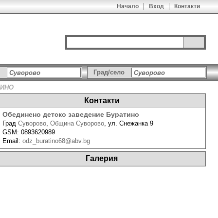
Начало
Вход
Контакти
Град/село
ТИНО
Контакти
Обединено детско заведение Буратино
Град
Суворово
,
Община Суворово
,
ул. Снежанка 9
GSM:
0893620989
Email:
odz_buratino68@abv.bg
Галерия