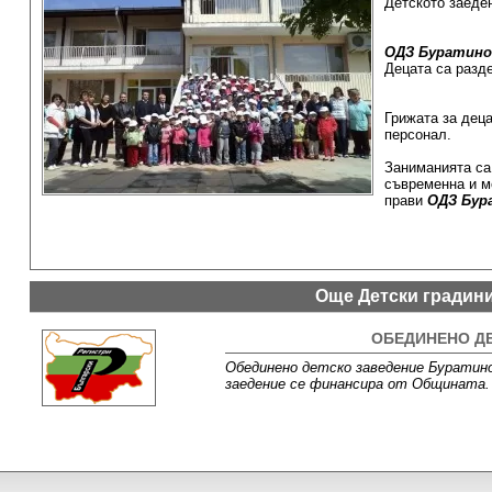
Детското заеде
ОДЗ Буратино
Децата са разде
Грижата за дец
персонал.
Заниманията са 
съвременна и м
прави
ОДЗ Бур
Още Детски градин
ОБЕДИНЕНО ДЕ
Обединено детско заведение Буратино
заедение се финансира от Общината. 