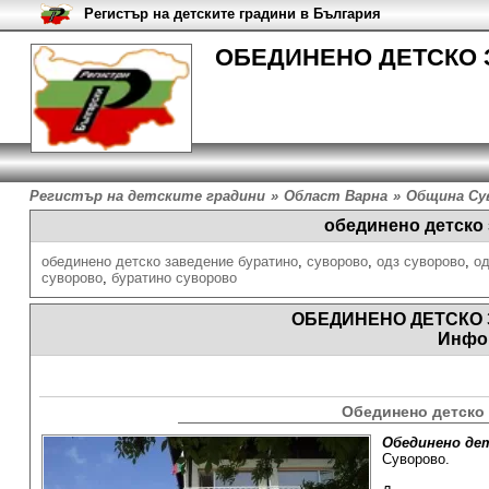
Регистър на детските градини в България
ОБЕДИНЕНО ДЕТСКО З
Регистър на детските градини
»
Област Варна
»
Община Су
обединено детско
обединено детско заведение буратино
,
суворово
,
одз суворово
,
од
суворово
,
буратино суворово
ОБЕДИНЕНО ДЕТСКО
Инфо
Обединено детско
Обединено де
Суворово.