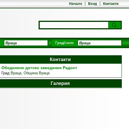
Начало
Вход
Контакти
Град/село
Контакти
Обединено детско заведение Радост
Град
Враца
,
Община Враца
Галерия