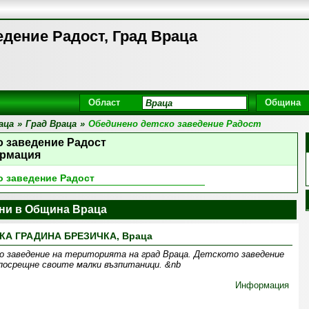
дение Радост, Град Враца
Област
Община
аца
»
Град Враца
»
Обединено детско заведение Радост
о заведение Радост
рмация
о заведение Радост
ини в Община Враца
КА ГРАДИНА БРЕЗИЧКА, Враца
заведение на територията на град Враца. Детското заведение
 посрещне своите малки възпитаници. &nb
Информация