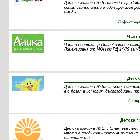
Детска градина № 5 Надежда, гр. Софи
малки възпитаници в един приказен р
имидж
Информаци
Частн
Частна детска градина Аника се намир
Лицензирана от МОН № РД 14-79 за ЧЦ
Детск
Детска градина № 63 Слънце е детско 
е с богата история, дългогодишни тр
Инфор
Детска г
Детска градина № 175 Слънчеви лъчи 
място в предучилищното възпитание 
посрещне и о