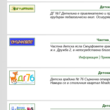
Детск
ДГ №7 Детелина е привлекателно и пр
ерудиран педагогически екип. Осигуря
Частна
Частна детска ясла Смърфовете град 
ж.к. Дружба 2, в непосредствена бл
Информация
Прие
Детска
Детска градина № 76 Сърничка отваря
Намира се в столичния квартал Младо
Дет