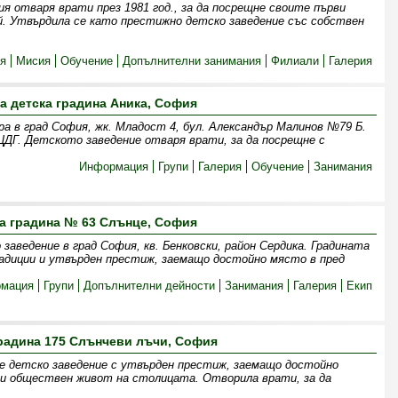
я отваря врати през 1981 год., за да посрещне своите първи
ай. Утвърдила се като престижно детско заведение със собствен
я
Мисия
Обучение
Допълнителни занимания
Филиали
Галерия
а детска градина Аника, София
а в град София, жк. Младост 4, бул. Александър Малинов №79 Б.
ДГ. Детското заведение отваря врати, за да посрещне с
Информация
Групи
Галерия
Обучение
Занимания
а градина № 63 Слънце, София
заведение в град София, кв. Бенковски, район Сердика. Градината
адиции и утвърден престиж, заемащо достойно място в пред
мация
Групи
Допълнителни дейности
Занимания
Галерия
Екип
радина 175 Слънчеви лъчи, София
e детско заведение с утвърден престиж, заемащо достойно
и обществен живот на столицата. Отворила врати, за да