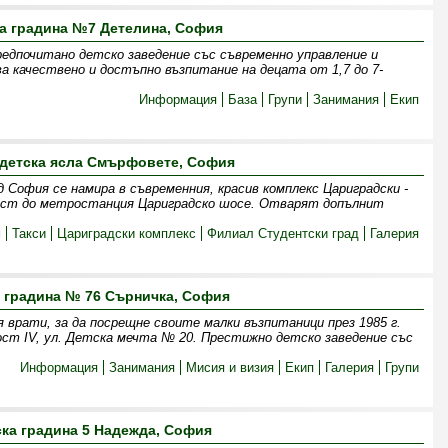
а градина №7 Детелина, София
едпочитано детско заведение със съвременно управление и
ва качествено и достъпно възпитание на децата от 1,7 до 7-
Информация
База
Групи
Занимания
Екип
 детска ясла Смърфовете, София
София се намира в съвременния, красив комплекс Цариградски -
изост до метростанция Цариградско шосе. Отварят допълнит
м
Такси
Цариградски комплекс
Филиал Студентски град
Галерия
 градина № 76 Сърничка, София
 врати, за да посрещне своите малки възпитаници през 1985 г.
ст IV, ул. Детска мечта № 20. Престижно детско заведение със
Информация
Занимания
Мисия и визия
Екип
Галерия
Групи
ска градина 5 Надежда, София