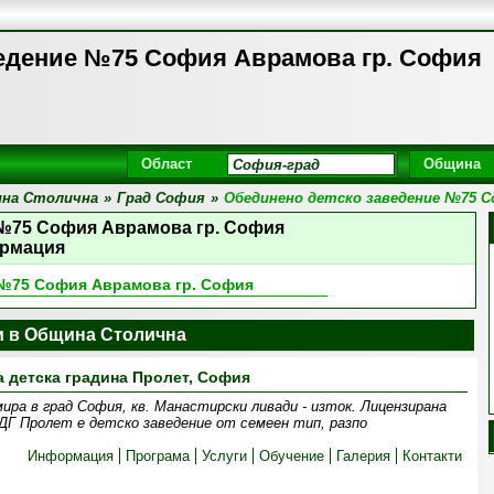
едение №75 София Аврамова гр. София
Област
Община
на Столична
»
Град София
»
Обединено детско заведение №75 С
 №75 София Аврамова гр. София
рмация
 №75 София Аврамова гр. София
и в Община Столична
а детска градина Пролет, София
ра в град София, кв. Манастирски ливади - изток. Лицензирана
ДГ Пролет е детско заведение от семеен тип, разпо
Информация
Програма
Услуги
Обучение
Галерия
Контакти