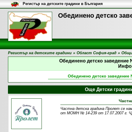
Регистър на детските градини в България
Обединено детско зав
Регистър на детските градини
»
Област София-град
»
Общи
Обединено детско заведение
Инфо
Обединено детско заведение
Още Детски градин
Частн
Частна детска градина Пролет се нами
от МОМН № 14-239 от 17.07.2007 г. Ч