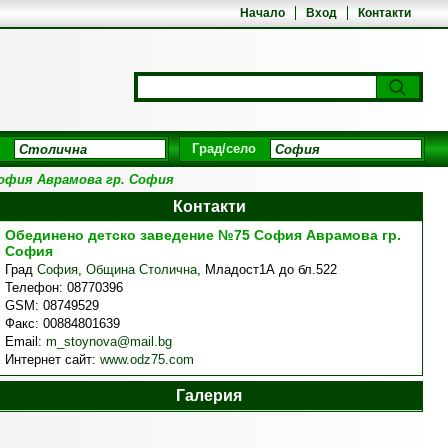
Начало
Вход
Контакти
Град/село
офия Аврамова гр. София
Контакти
Обединено детско заведение №75 София Аврамова гр.
София
Град
София
,
Община Столична
,
Младост1А до бл.522
Телефон:
08770396
GSM:
08749529
Факс:
00884801639
Email:
m_stoynova@mail.bg
Интернет сайт:
www.odz75.com
Галерия