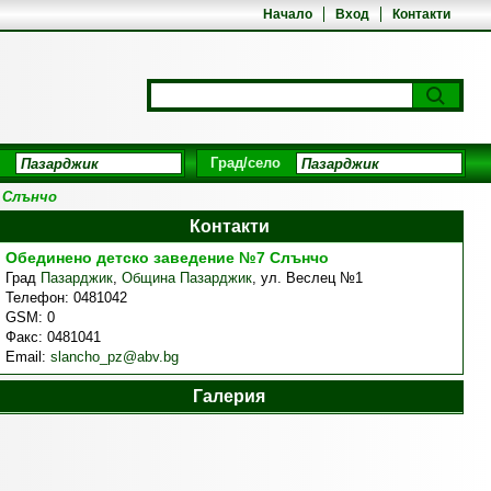
Начало
Вход
Контакти
Град/село
 Слънчо
Контакти
Обединено детско заведение №7 Слънчо
Град
Пазарджик
,
Община Пазарджик
,
ул. Веслец №1
Телефон:
0481042
GSM:
0
Факс:
0481041
Email:
slancho_pz@abv.bg
Галерия