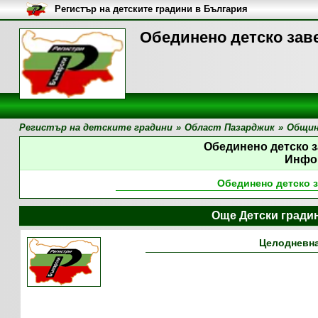
Регистър на детските градини в България
Обединено детско зав
Регистър на детските градини
»
Област Пазарджик
»
Общин
Обединено детско 
Инфо
Обединено детско 
Още Детски гради
Целодневна