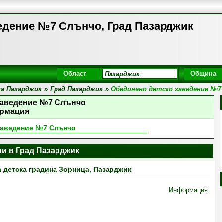
едение №7 Слънчо, Град Пазарджик
Област
Община
а Пазарджик
»
Град Пазарджик
»
Обединено детско заведение №7
заведение №7 Слънчо
рмация
заведение №7 Слънчо
ни в Град Пазарджик
 детска градина Зорница, Пазарджик
Информация