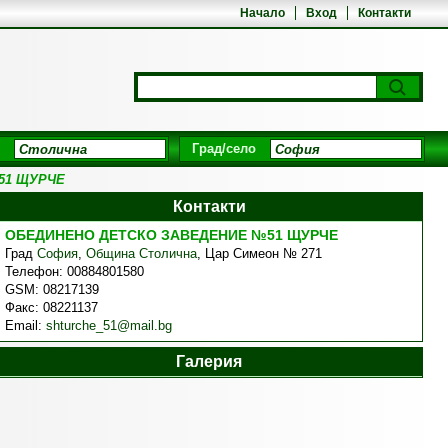
Начало
Вход
Контакти
Град/село
51 ЩУРЧЕ
Контакти
ОБЕДИНЕНО ДЕТСКО ЗАВЕДЕНИЕ №51 ЩУРЧЕ
Град
София
,
Община Столична
,
Цар Симеон № 271
Телефон:
00884801580
GSM:
08217139
Факс:
08221137
Email:
shturche_51@mail.bg
Галерия