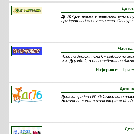
Детск
ДГ №7 Детелина е привлекателно и пр
ерудиран педагогически екип. Осигуря
Частна
Частна детска ясла Смърфовете град 
ж.к. Дружба 2, в непосредствена бл
Информация
Прие
Детска
Детска градина № 76 Сърничка отваря
Намира се в столичния квартал Младо
Дет