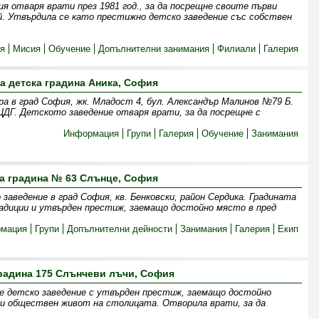
я отваря врати през 1981 год., за да посрещне своите първи
ай. Утвърдила се като престижно детско заведение със собствен
я
Мисия
Обучение
Допълнителни занимания
Филиали
Галерия
а детска градина Аника, София
а в град София, жк. Младост 4, бул. Александър Малинов №79 Б.
ДГ. Детското заведение отваря врати, за да посрещне с
Информация
Групи
Галерия
Обучение
Занимания
а градина № 63 Слънце, София
заведение в град София, кв. Бенковски, район Сердика. Градината
адиции и утвърден престиж, заемащо достойно място в пред
мация
Групи
Допълнителни дейности
Занимания
Галерия
Екип
радина 175 Слънчеви лъчи, София
e детско заведение с утвърден престиж, заемащо достойно
и обществен живот на столицата. Отворила врати, за да