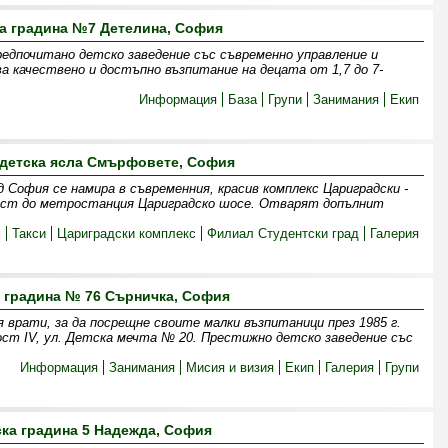
а градина №7 Детелина, София
едпочитано детско заведение със съвременно управление и
ва качествено и достъпно възпитание на децата от 1,7 до 7-
Информация
База
Групи
Занимания
Екип
 детска ясла Смърфовете, София
София се намира в съвременния, красив комплекс Цариградски -
изост до метростанция Цариградско шосе. Отварят допълнит
м
Такси
Цариградски комплекс
Филиал Студентски град
Галерия
 градина № 76 Сърничка, София
 врати, за да посрещне своите малки възпитаници през 1985 г.
ст IV, ул. Детска мечта № 20. Престижно детско заведение със
Информация
Занимания
Мисия и визия
Екип
Галерия
Групи
ска градина 5 Надежда, София