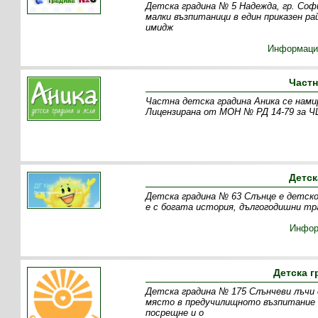
Детска градина № 5 Надежда, гр. Софи
малки възпитаници в един приказен р
имидж
Информаци
Частн
Частна детска градина Аника се намир
Лицензирана от МОН № РД 14-79 за ЧЦ
Детск
Детска градина № 63 Слънце е детско 
е с богата история, дългогодишни тр
Инфор
Детска г
Детска градина № 175 Слънчеви лъчи 
място в предучилищното възпитание 
посрещне и о