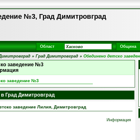
едение №3, Град Димитровград
Област
Община
Димитровград
»
Град Димитровград
»
Обединено детско заведе
ско заведение №3
рмация
ско заведение №3
 в Град Димитровград
етско заведение Лилия, Димитровград
Информация