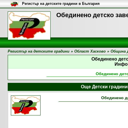
Регистър на детските градини в България
Обединено детско зав
Регистър на детските градини
»
Област Хасково
»
Община 
Обединено дет
Инфо
Обединено дет
Още Детски градини
Обединено д