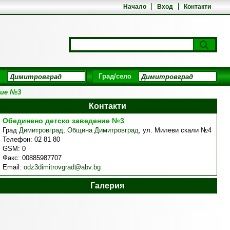
Начало
Вход
Контакти
Град/село
ние №3
Контакти
Обединено детско заведение №3
Град
Димитровград
,
Община Димитровград
,
ул. Милеви скали №4
Телефон:
02 81 80
GSM:
0
Факс:
00885987707
Email:
odz3dimitrovgrad@abv.bg
Галерия