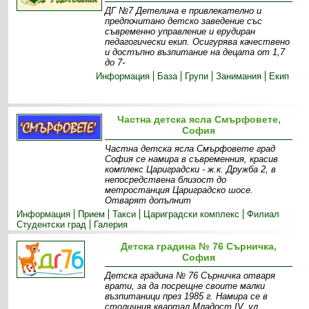
ДГ №7 Детелина е привлекателно и
предпочитано детско заведение със
съвременно управление и ерудиран
педагогически екип. Осигурява качествено
и достъпно възпитание на децата от 1,7
до 7-
Информация
База
Групи
Занимания
Екип
Частна детска ясла Смърфовете,
София
Частна детска ясла Смърфовете град
София се намира в съвременния, красив
комплекс Цариградски - ж.к. Дружба 2, в
непосредствена близост до
метростанция Цариградско шосе.
Отварят допълнит
Информация
Прием
Такси
Цариградски комплекс
Филиал
Студентски град
Галерия
Детска градина № 76 Сърничка,
София
Детска градина № 76 Сърничка отваря
врати, за да посрещне своите малки
възпитаници през 1985 г. Намира се в
столичния квартал Младост IV, ул.