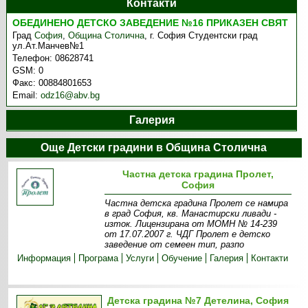
Контакти
ОБЕДИНЕНО ДЕТСКО ЗАВЕДЕНИЕ №16 ПРИКАЗЕН СВЯТ
Град
София
,
Община Столична
,
г. София Студентски град
ул.Ат.Манчев№1
Телефон:
08628741
GSM:
0
Факс:
00884801653
Email:
odz16@abv.bg
Галерия
Още Детски градини в Община Столична
Частна детска градина Пролет,
София
Частна детска градина Пролет се намира
в град София, кв. Манастирски ливади -
изток. Лицензирана от МОМН № 14-239
от 17.07.2007 г. ЧДГ Пролет е детско
заведение от семеен тип, разпо
Информация
Програма
Услуги
Обучение
Галерия
Контакти
Детска градина №7 Детелина, София