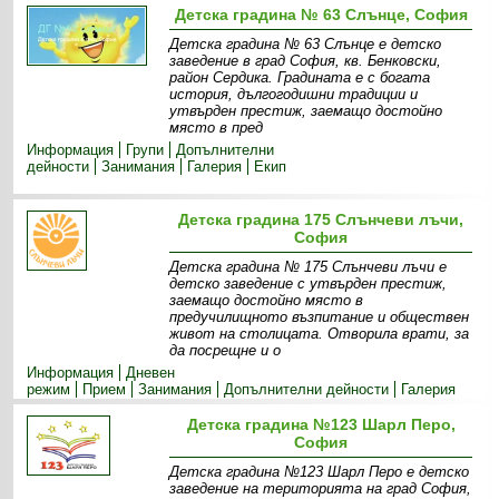
Детска градина № 63 Слънце, София
Детска градина № 63 Слънце е детско
заведение в град София, кв. Бенковски,
район Сердика. Градината е с богата
история, дългогодишни традиции и
утвърден престиж, заемащо достойно
място в пред
Информация
Групи
Допълнителни
дейности
Занимания
Галерия
Екип
Детска градина 175 Слънчеви лъчи,
София
Детска градина № 175 Слънчеви лъчи e
детско заведение с утвърден престиж,
заемащо достойно място в
предучилищното възпитание и обществен
живот на столицата. Отворила врати, за
да посрещне и о
Информация
Дневен
режим
Прием
Занимания
Допълнителни дейности
Галерия
Детска градина №123 Шарл Перо,
София
Детска градина №123 Шарл Перо е детско
заведение на територията на град София,