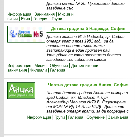
Детска мечта № 20. Престижно детско
заведение със
Информация
Занимания
Мисия и
визия
Екип
Галерия
Групи
Детска градина 5 Надежда, София
Детска градина № 5 Надежда, гр. София
отваря врати през 1981 год., за да
посрещне своите първи малки
възпитаници в един приказен рай.
Утвърдила се като престижно детско
заведение със собствен имидж
Информация
Мисия
Обучение
Допълнителни
занимания
Филиали
Галерия
Частна детска градина Аника, София
Частна детска градина Аника се намира в
град София, жк. Младост 4, бул.
Александър Малинов №79 Б. Лицензирана
от МОН № РД 14-79 за ЧЦДГ. Детското
заведение отваря врати, за да посрещне с
Информация
Групи
Галерия
Обучение
Занимания