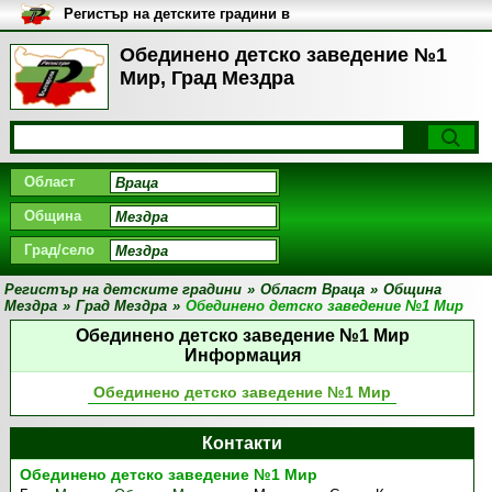
Регистър на детските градини в
България
Обединено детско заведение №1
Мир, Град Мездра
Област
Община
Град/село
Регистър на детските градини
»
Област Враца
»
Община
Мездра
»
Град Мездра
»
Обединено детско заведение №1 Мир
Обединено детско заведение №1 Мир
Информация
Обединено детско заведение №1 Мир
Контакти
Обединено детско заведение №1 Мир