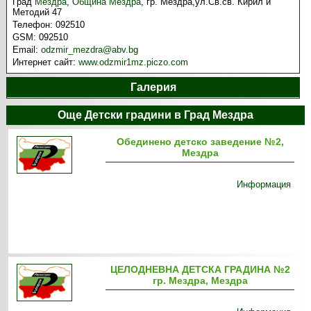
Град
Мездра
,
Община Мездра
,
гр. Мездра,ул.Св.св. Кирил и
Методий 47
Телефон:
092510
GSM:
092510
Email:
odzmir_mezdra@abv.bg
Интернет сайт:
www.odzmir1mz.piczo.com
Галерия
Още Детски градини в Град Мездра
Обединено детско заведение №2,
Мездра
Информация
ЦЕЛОДНЕВНА ДЕТСКА ГРАДИНА №2
гр. Мездра, Мездра