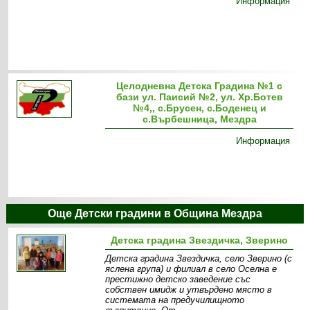
Информация
Целодневна Детска Градина №1 с
бази ул. Паисий №2, ул. Хр.Ботев
№4,, с.Брусен, с.Боденец и
с.Върбешница, Мездра
Информация
Още Детски градини в Община Мездра
Детска градина Звездичка, Зверино
Детска градина Звездичка, село Зверино (с
яслена група) и филиал в село Оселна е
престижно детско заведение със
собствен имидж и утвърдено място в
системата на предучилищното