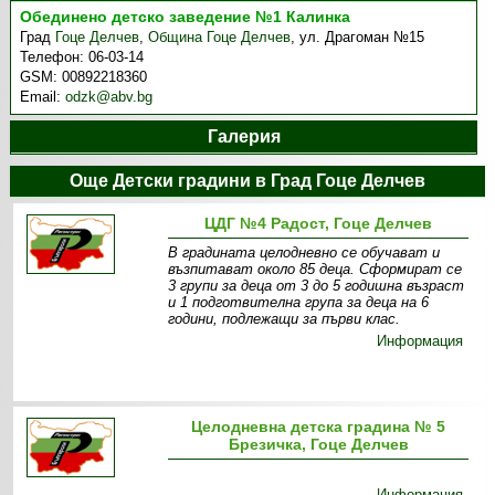
Обединено детско заведение №1 Калинка
Град
Гоце Делчев
,
Община Гоце Делчев
,
ул. Драгоман №15
Телефон:
06-03-14
GSM:
00892218360
Email:
odzk@abv.bg
Галерия
Още Детски градини в Град Гоце Делчев
ЦДГ №4 Радост, Гоце Делчев
В градината целодневно се обучават и
възпитават около 85 деца. Сформират се
3 групи за деца от 3 до 5 годишна възраст
и 1 подготвителна група за деца на 6
години, подлежащи за първи клас.
Информация
Целодневна детска градина № 5
Брезичка, Гоце Делчев
Информация