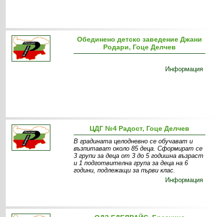
Обединено детско заведение Джани
Родари, Гоце Делчев
Информация
ЦДГ №4 Радост, Гоце Делчев
В градината целодневно се обучават и
възпитават около 85 деца. Сформират се
3 групи за деца от 3 до 5 годишна възраст
и 1 подготвителна група за деца на 6
години, подлежащи за първи клас.
Информация