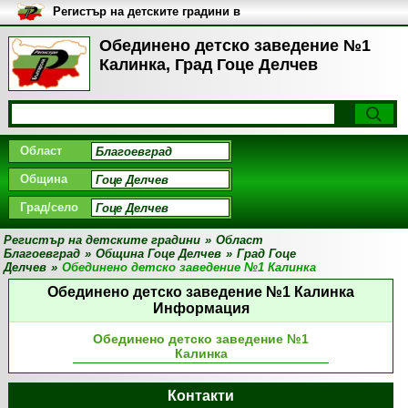
Регистър на детските градини в
България
Обединено детско заведение №1
Калинка, Град Гоце Делчев
Област
Община
Град/село
Регистър на детските градини
»
Област
Благоевград
»
Община Гоце Делчев
»
Град Гоце
Делчев
»
Обединено детско заведение №1 Калинка
Обединено детско заведение №1 Калинка
Информация
Обединено детско заведение №1
Калинка
Контакти