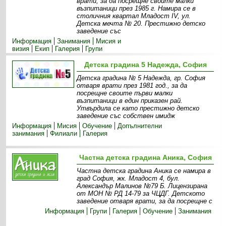
врати, за да посрещне своите малки
възпитаници през 1985 г. Намира се в
столичния квартал Младост IV, ул.
Детска мечта № 20. Престижно детско
заведение със
Информация
Занимания
Мисия и
визия
Екип
Галерия
Групи
Детска градина 5 Надежда, София
Детска градина № 5 Надежда, гр. София
отваря врати през 1981 год., за да
посрещне своите първи малки
възпитаници в един приказен рай.
Утвърдила се като престижно детско
заведение със собствен имидж
Информация
Мисия
Обучение
Допълнителни
занимания
Филиали
Галерия
Частна детска градина Аника, София
Частна детска градина Аника се намира в
град София, жк. Младост 4, бул.
Александър Малинов №79 Б. Лицензирана
от МОН № РД 14-79 за ЧЦДГ. Детското
заведение отваря врати, за да посрещне с
Информация
Групи
Галерия
Обучение
Занимания