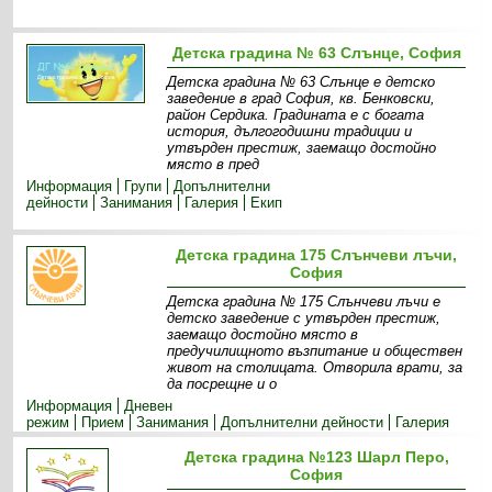
Детска градина № 63 Слънце, София
Детска градина № 63 Слънце е детско
заведение в град София, кв. Бенковски,
район Сердика. Градината е с богата
история, дългогодишни традиции и
утвърден престиж, заемащо достойно
място в пред
Информация
Групи
Допълнителни
дейности
Занимания
Галерия
Екип
Детска градина 175 Слънчеви лъчи,
София
Детска градина № 175 Слънчеви лъчи e
детско заведение с утвърден престиж,
заемащо достойно място в
предучилищното възпитание и обществен
живот на столицата. Отворила врати, за
да посрещне и о
Информация
Дневен
режим
Прием
Занимания
Допълнителни дейности
Галерия
Детска градина №123 Шарл Перо,
София