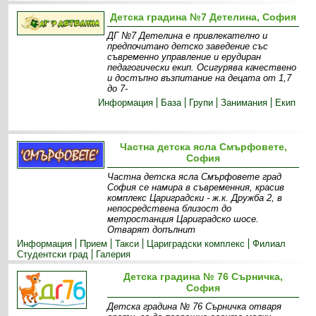
Детска градина №7 Детелина, София
ДГ №7 Детелина е привлекателно и
предпочитано детско заведение със
съвременно управление и ерудиран
педагогически екип. Осигурява качествено
и достъпно възпитание на децата от 1,7
до 7-
Информация
База
Групи
Занимания
Екип
Частна детска ясла Смърфовете,
София
Частна детска ясла Смърфовете град
София се намира в съвременния, красив
комплекс Цариградски - ж.к. Дружба 2, в
непосредствена близост до
метростанция Цариградско шосе.
Отварят допълнит
Информация
Прием
Такси
Цариградски комплекс
Филиал
Студентски град
Галерия
Детска градина № 76 Сърничка,
София
Детска градина № 76 Сърничка отваря