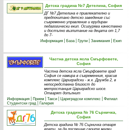
Детска градина №7 Детелина, София
ДГ №7 Детелина е привлекателно и
предпочитано детско заведение със
съвременно управление и ерудиран
педагогически екип. Осигурява качествено
и достъпно възпитание на децата от 1,7
до 7-
Информация
База
Групи
Занимания
Екип
Частна детска ясла Смърфовете,
София
Частна детска ясла Смърфовете град
София се намира в съвременния, красив
комплекс Цариградски - ж.к. Дружба 2, в
непосредствена близост до
метростанция Цариградско шосе.
Отварят допълнит
Информация
Прием
Такси
Цариградски комплекс
Филиал
Студентски град
Галерия
Детска градина № 76 Сърничка,
София
Детска градина № 76 Сърничка отваря
врати, за да посрещне своите малки