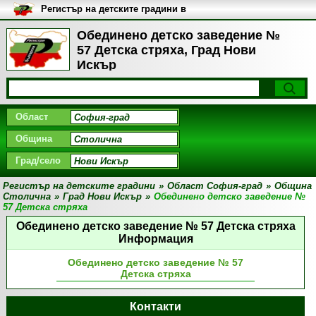
Регистър на детските градини в
България
Обединено детско заведение №
57 Детска стряха, Град Нови
Искър
Област
Община
Град/село
Регистър на детските градини
»
Област София-град
»
Община
Столична
»
Град Нови Искър
»
Обединено детско заведение №
57 Детска стряха
Обединено детско заведение № 57 Детска стряха
Информация
Обединено детско заведение № 57
Детска стряха
Контакти