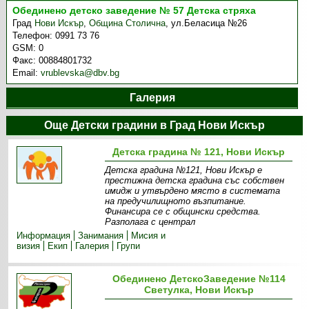
Обединено детско заведение № 57 Детска стряха
Град
Нови Искър
,
Община Столична
,
ул.Беласица №26
Телефон:
0991 73 76
GSM:
0
Факс:
00884801732
Email:
vrublevska@dbv.bg
Галерия
Още Детски градини в Град Нови Искър
Детска градина № 121, Нови Искър
Детска градина №121, Нови Искър е
престижна детска градина със собствен
имидж и утвърдено място в системата
на предучилищното възпитание.
Финансира се с общински средства.
Разполага с централ
Информация
Занимания
Мисия и
визия
Екип
Галерия
Групи
Обединено ДетскоЗаведение №114
Светулка, Нови Искър