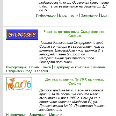
педагогически екип. Осигурява качествено
и достъпно възпитание на децата от 1,7
до 7-
Информация
База
Групи
Занимания
Екип
Частна детска ясла Смърфовете,
София
Частна детска ясла Смърфовете град
София се намира в съвременния, красив
комплекс Цариградски - ж.к. Дружба 2, в
непосредствена близост до
метростанция Цариградско шосе.
Отварят допълнит
Информация
Прием
Такси
Цариградски комплекс
Филиал
Студентски град
Галерия
Детска градина № 76 Сърничка,
София
Детска градина № 76 Сърничка отваря
врати, за да посрещне своите малки
възпитаници през 1985 г. Намира се в
столичния квартал Младост IV, ул.
Детска мечта № 20. Престижно детско
заведение със
Информация
Занимания
Мисия и