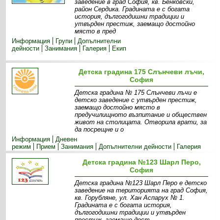
заведение в град София, кв. Бенковски,
район Сердика. Градината е с богата
история, дългогодишни традиции и
утвърден престиж, заемащо достойно
място в пред
Информация
Групи
Допълнителни
дейности
Занимания
Галерия
Екип
Детска градина 175 Слънчеви лъчи,
София
Детска градина № 175 Слънчеви лъчи e
детско заведение с утвърден престиж,
заемащо достойно място в
предучилищното възпитание и обществен
живот на столицата. Отворила врати, за
да посрещне и о
Информация
Дневен
режим
Прием
Занимания
Допълнителни дейности
Галерия
Детска градина №123 Шарл Перо,
София
Детска градина №123 Шарл Перо е детско
заведение на територията на град София,
кв. Горубляне, ул. Хан Аспарух № 1.
Градината е с богата история,
дългогодишни традиции и утвърден
престиж, заемащо дост