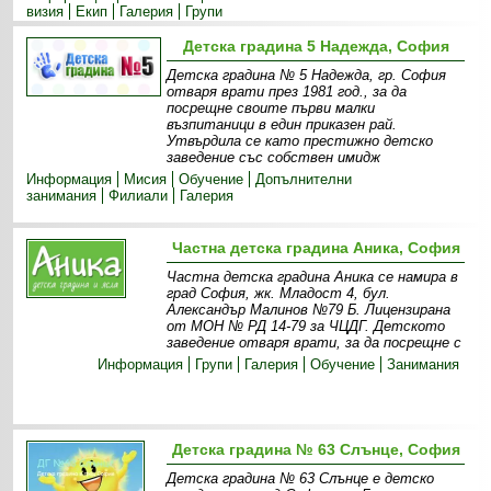
визия
Екип
Галерия
Групи
Детска градина 5 Надежда, София
Детска градина № 5 Надежда, гр. София
отваря врати през 1981 год., за да
посрещне своите първи малки
възпитаници в един приказен рай.
Утвърдила се като престижно детско
заведение със собствен имидж
Информация
Мисия
Обучение
Допълнителни
занимания
Филиали
Галерия
Частна детска градина Аника, София
Частна детска градина Аника се намира в
град София, жк. Младост 4, бул.
Александър Малинов №79 Б. Лицензирана
от МОН № РД 14-79 за ЧЦДГ. Детското
заведение отваря врати, за да посрещне с
Информация
Групи
Галерия
Обучение
Занимания
Детска градина № 63 Слънце, София
Детска градина № 63 Слънце е детско