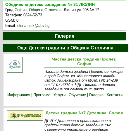
Обединено детско заведение № 31 ЛЮЛИН
Град
София
,
Община Столична
,
Люлин ул.208 № 17
Телефон:
0824-52-73
GSM:
0
Email:
elena.nick@abv.bg
Галерия
Още Детски градини в Община Столична
Частна детска градина Пролет,
София
Частна детска градина Пролет се намира
в град София, кв. Манастирски ливади -
изток. Лицензирана от МОМН № 14-239
от 17.07.2007 г. ЧДГ Пролет е детско
заведение от семеен тип, разпо
Информация
Програма
Услуги
Обучение
Галерия
Контакти
Детска градина №7 Детелина, София
ДГ №7 Детелина е привлекателно и
предпочитано детско заведение със
съвременно управление и ерудиран