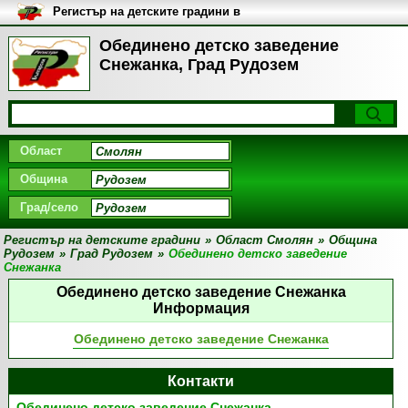
Регистър на детските градини в
България
Обединено детско заведение
Снежанка, Град Рудозем
Област
Община
Град/село
Регистър на детските градини
»
Област Смолян
»
Община
Рудозем
»
Град Рудозем
»
Обединено детско заведение
Снежанка
Обединено детско заведение Снежанка
Информация
Обединено детско заведение Снежанка
Контакти
Обединено детско заведение Снежанка