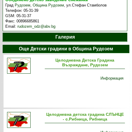
Град
Рудозем
,
Община Рудозем
,
ул.Стефан Стамболов
Телефон:
05-31-39
GSM:
05-31-37
Факс:
00896685861
Email:
rudozem_odz@abv.bg
Галерия
Още Детски градини в Община Рудозем
Целодневна Детска Градина
Възраждане, Рудозем
Информация
Целодневна детска градина СЛЪНЦЕ
- с.Рибница, Рибница