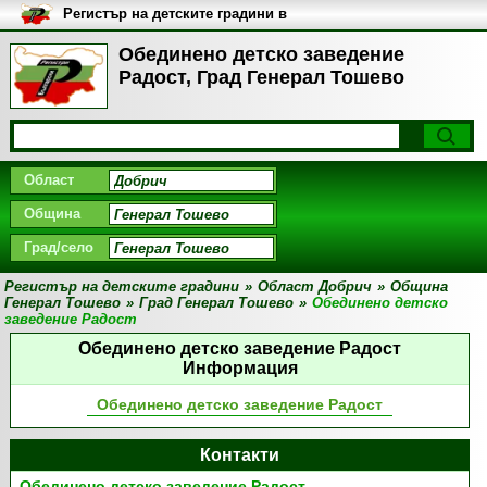
Регистър на детските градини в
България
Обединено детско заведение
Радост, Град Генерал Тошево
Област
Община
Град/село
Регистър на детските градини
»
Област Добрич
»
Община
Генерал Тошево
»
Град Генерал Тошево
»
Обединено детско
заведение Радост
Обединено детско заведение Радост
Информация
Обединено детско заведение Радост
Контакти
Обединено детско заведение Радост