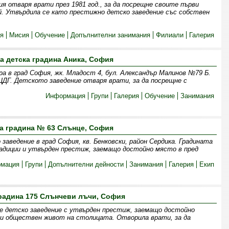
я отваря врати през 1981 год., за да посрещне своите първи
ай. Утвърдила се като престижно детско заведение със собствен
я
Мисия
Обучение
Допълнителни занимания
Филиали
Галерия
а детска градина Аника, София
а в град София, жк. Младост 4, бул. Александър Малинов №79 Б.
ДГ. Детското заведение отваря врати, за да посрещне с
Информация
Групи
Галерия
Обучение
Занимания
а градина № 63 Слънце, София
заведение в град София, кв. Бенковски, район Сердика. Градината
адиции и утвърден престиж, заемащо достойно място в пред
мация
Групи
Допълнителни дейности
Занимания
Галерия
Екип
радина 175 Слънчеви лъчи, София
e детско заведение с утвърден престиж, заемащо достойно
и обществен живот на столицата. Отворила врати, за да