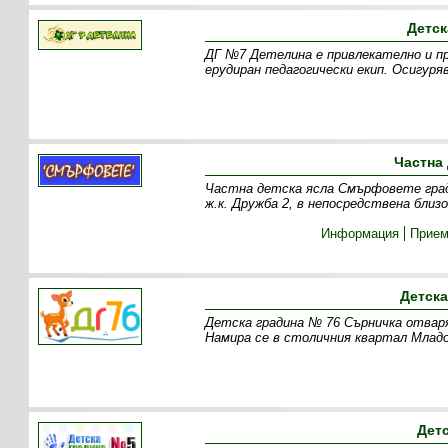
Детск
ДГ №7 Детелина е привлекателно и пр
ерудиран педагогически екип. Осигуря
Частна
Частна детска ясла Смърфовете град 
ж.к. Дружба 2, в непосредствена бл
Информация
Прие
Детска
Детска градина № 76 Сърничка отваря
Намира се в столичния квартал Младо
Дет