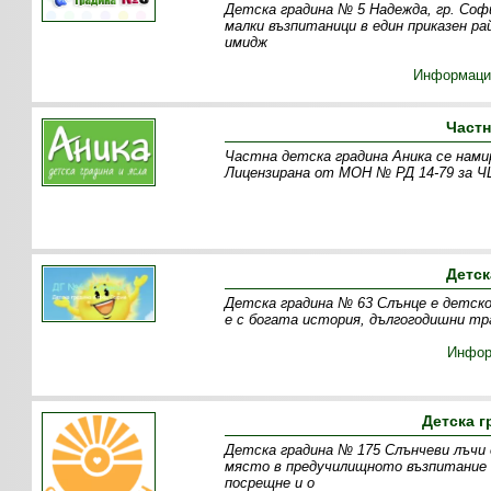
Детска градина № 5 Надежда, гр. Софи
малки възпитаници в един приказен р
имидж
Информаци
Частн
Частна детска градина Аника се намир
Лицензирана от МОН № РД 14-79 за ЧЦ
Детск
Детска градина № 63 Слънце е детско 
е с богата история, дългогодишни тр
Инфор
Детска г
Детска градина № 175 Слънчеви лъчи 
място в предучилищното възпитание 
посрещне и о