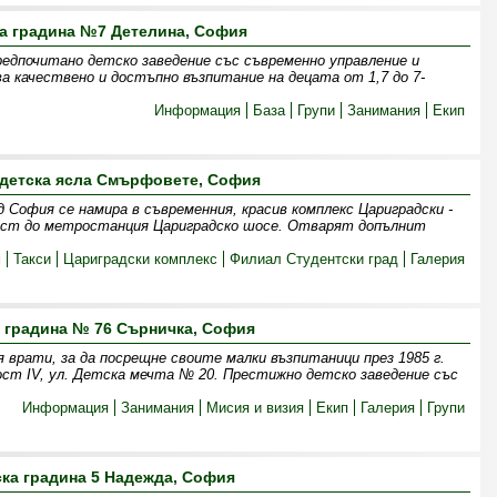
а градина №7 Детелина, София
едпочитано детско заведение със съвременно управление и
ва качествено и достъпно възпитание на децата от 1,7 до 7-
Информация
База
Групи
Занимания
Екип
 детска ясла Смърфовете, София
София се намира в съвременния, красив комплекс Цариградски -
изост до метростанция Цариградско шосе. Отварят допълнит
м
Такси
Цариградски комплекс
Филиал Студентски град
Галерия
 градина № 76 Сърничка, София
 врати, за да посрещне своите малки възпитаници през 1985 г.
ст IV, ул. Детска мечта № 20. Престижно детско заведение със
Информация
Занимания
Мисия и визия
Екип
Галерия
Групи
ска градина 5 Надежда, София