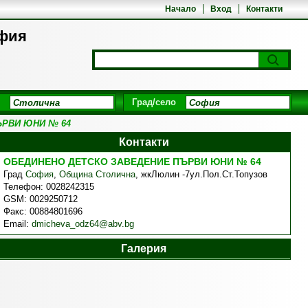
Начало
Вход
Контакти
фия
Град/село
ЪРВИ ЮНИ № 64
Контакти
ОБЕДИНЕНО ДЕТСКО ЗАВЕДЕНИЕ ПЪРВИ ЮНИ № 64
Град
София
,
Община Столична
,
жкЛюлин -7ул.Пол.Ст.Топузов
Телефон:
0028242315
GSM:
0029250712
Факс:
00884801696
Email:
dmicheva_odz64@abv.bg
Галерия