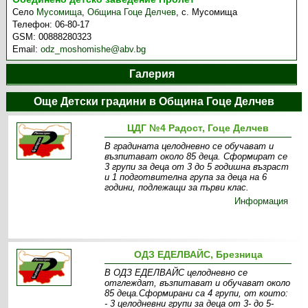
Село
Мусомища
,
Община Гоце Делчев
,
с. Мусомища
Телефон:
06-80-17
GSM:
00888280323
Email:
odz_moshomishe@abv.bg
Галерия
Още Детски градини в Община Гоце Делчев
ЦДГ №4 Радост, Гоце Делчев
В градината целодневно се обучават и
възпитават около 85 деца. Сформират се
3 групи за деца от 3 до 5 годишна възраст
и 1 подготвителна група за деца на 6
години, подлежащи за първи клас.
Информация
ОДЗ ЕДЕЛВАЙС, Брезница
В ОДЗ ЕДЕЛВАЙС целодневно се
отглеждат, възпитават и обучават около
85 деца.Сформирани са 4 групи, от които:
- 3 целодневни групи за деца от 3- до 5-