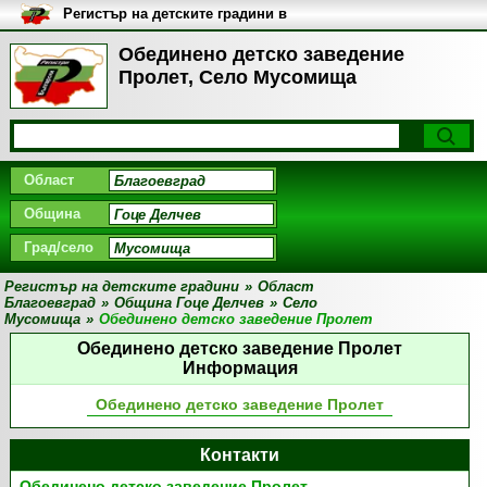
Регистър на детските градини в
България
Обединено детско заведение
Пролет, Село Мусомища
Област
Община
Град/село
Регистър на детските градини
»
Област
Благоевград
»
Община Гоце Делчев
»
Село
Мусомища
»
Обединено детско заведение Пролет
Обединено детско заведение Пролет
Информация
Обединено детско заведение Пролет
Контакти
Обединено детско заведение Пролет