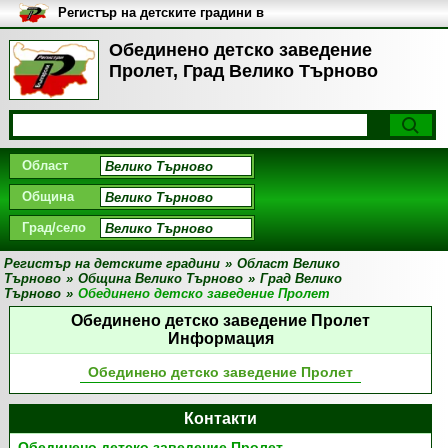
Регистър на детските градини в
България
Обединено детско заведение
Пролет, Град Велико Търново
Област
Община
Град/село
Регистър на детските градини
»
Област Велико
Търново
»
Община Велико Търново
»
Град Велико
Търново
»
Обединено детско заведение Пролет
Обединено детско заведение Пролет
Информация
Обединено детско заведение Пролет
Контакти
Обединено детско заведение Пролет