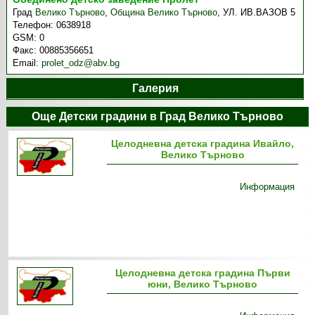
Град
Велико Търново
,
Община Велико Търново
,
УЛ. ИВ.ВАЗОВ 5
Телефон:
0638918
GSM:
0
Факс:
00885356651
Email:
prolet_odz@abv.bg
Галерия
Още Детски градини в Град Велико Търново
Целодневна детска градина Ивайло,
Велико Търново
Информация
Целодневна детска градина Първи
юни, Велико Търново