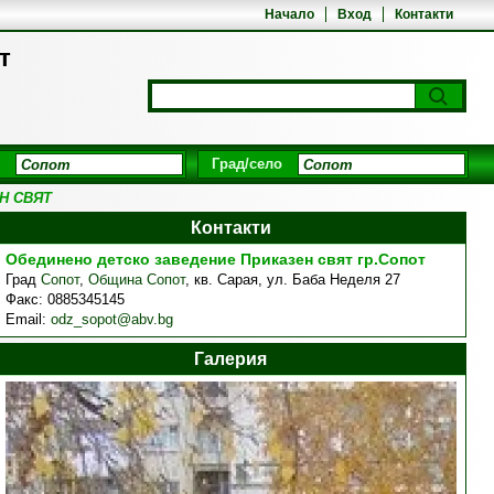
Начало
Вход
Контакти
т
Град/село
Н СВЯТ
Контакти
Обединено детско заведение Приказен свят гр.Сопот
Град
Сопот
,
Община Сопот
,
кв. Сарая, ул. Баба Неделя 27
Факс:
0885345145
Email:
odz_sopot@abv.bg
Галерия