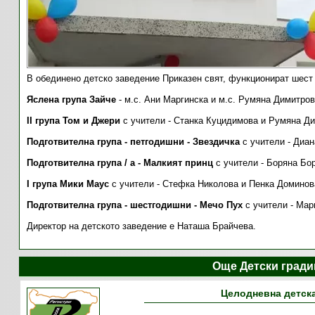
В обединено детско заведение Приказен свят, функционират шест 
Яслена група Зайче
- м.с. Ани Маргинска и м.с. Румяна Димитро
ІІ група Том и Джери
с учители - Станка Куцидимова и Румяна Д
Подготвителна група - петгодишни - Звездичка
с учители - Диа
Подготвителна група / а - Малкият принц
с учители - Боряна Бо
І група Мики Маус
с учители - Стефка Николова и Пенка Домино
Подготвителна група
- шестгодишни - Мечо Пух
с учители - Мар
Директор на детското заведение е Наташа Брайчева.
Още Детски град
Целодневна детска