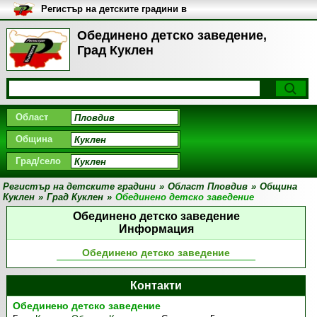
Регистър на детските градини в
България
Обединено детско заведение,
Град Куклен
Област
Община
Град/село
Регистър на детските градини
»
Област Пловдив
»
Община
Куклен
»
Град Куклен
»
Обединено детско заведение
Обединено детско заведение
Информация
Обединено детско заведение
Контакти
Обединено детско заведение