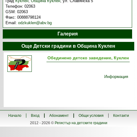
Град
Куклен
,
Община Куклен
,
ул. Славянска 5
Телефон:
02063
GSM:
02063
Факс:
00888798124
Email:
odzkuklen@abv.bg
Галерия
Още Детски градини в Община Куклен
Обединено детско заведение, Куклен
Информация
Начало
Вход
Абонамент
Общи условия
Контакти
2012 - 2026 ©
Регистър на детските градини