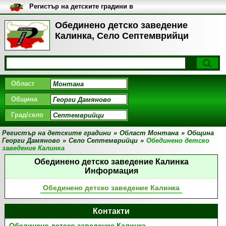
Регистър на детските градини в
България
Обединено детско заведение
Калинка, Село Септемврийци
Област
Община
Град/село
Регистър на детските градини
»
Област Монтана
»
Община
Георги Дамяново
»
Село Септемврийци
»
Обединено детско
заведение Калинка
Обединено детско заведение Калинка
Информация
Обединено детско заведение Калинка
Контакти
Обединено детско заведение Калинка