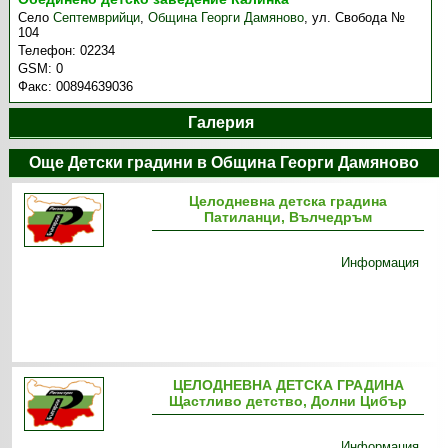
Село
Септемврийци
,
Община Георги Дамяново
,
ул. Свобода №
104
Телефон:
02234
GSM:
0
Факс:
00894639036
Галерия
Още Детски градини в Община Георги Дамяново
Целодневна детска градина
Патиланци, Вълчедръм
Информация
ЦЕЛОДНЕВНА ДЕТСКА ГРАДИНА
Щастливо детство, Долни Цибър
Информация