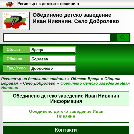
Регистър на детските градини в
България
Обединено детско заведение
Иван Нивянин, Село Добролево
Област
Община
Град/село
Регистър на детските градини
»
Област Враца
»
Община
Борован
»
Село Добролево
»
Обединено детско заведение Иван
Нивянин
Обединено детско заведение Иван Нивянин
Информация
Обединено детско заведение Иван
Нивянин
Контакти