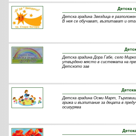
Детска г
Детска градина Звездица е разположен
В нея се обучават, възпитават и отг
Детс
Детска градина Дора Габе, село Мирк
утвърдено място в системата на пре
Детското зав
Детска
Детска градина Осми Март, Търговище
грижа и възпитание за децата в пред
осигурява
Детск