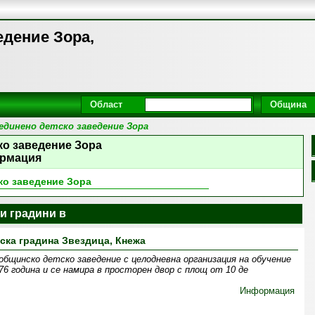
едение Зора,
Област
Община
единено детско заведение Зора
ко заведение Зора
рмация
ко заведение Зора
и градини в
ска градина Звездица, Кнежа
 общинско детско заведение с целодневна организация на обучение
76 година и се намира в просторен двор с площ от 10 де
Информация