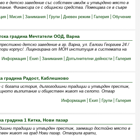
ово е детско заведение със собствен имидж и утвърдено място в
ание. Финансира се с общински средства. Помещава се в съвре
ция
Мисия
Занимания
Групи
Дневен режим
Галерия
Обучение
тска градина Мечтатели ООД, Варна
естижно детско заведение в гр. Варна, ул. Евлоги Георгиев 24 /
тори корпус/. Лицензирана от МОН институция в системата на
Информация
Екип
Занимания
Допълнителни дейности
Галерия
ка градина Радост, Каблешково
 с богата история, дългогодишни традиции и утвърден престиж,
ищното възпитание и обществен живот на селото. Отвар
Информация
Екип
Групи
Галерия
ка градина 1 Китка, Нови пазар
одишни традиции и утвърден престиж, заемащо достойно място в
вен живот на град Нови пазар. Отворила врати,