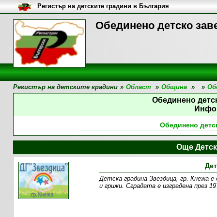
Регистър на детските градини в България
Обединено детско зав
Регистър на детските градини
»
Област
»
Община
»
»
Об
Обединено детс
Инфо
Обединено детс
Още Детск
Дет
Детска градина Звездица, гр. Кнежа е
и грижи. Сградата е изградена през 19