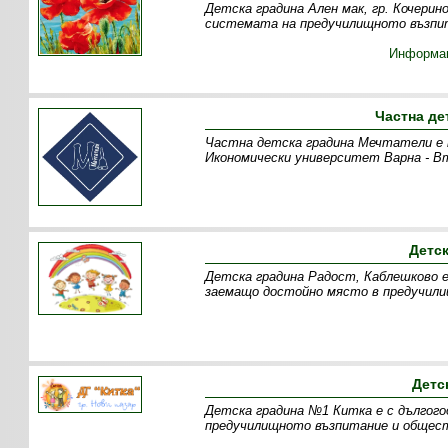
Детска градина Ален мак, гр. Кочерин
системата на предучилищното възпит
Информа
Частна де
Частна детска градина Мечтатели е пр
Икономически университет Варна - В
Детс
Детска градина Радост, Каблешково е
заемащо достойно място в предучил
Детс
Детска градина №1 Китка е с дългог
предучилищното възпитание и общест