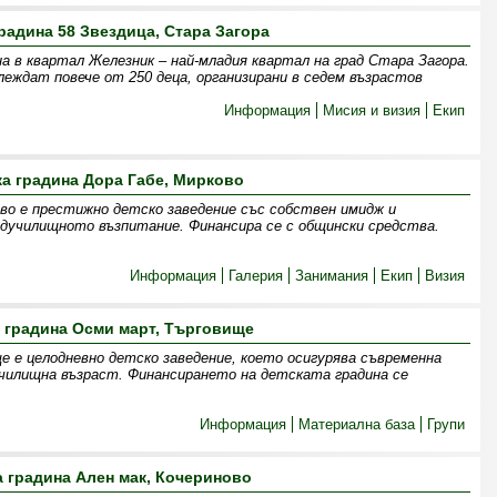
радина 58 Звездица, Стара Загора
а в квартал Железник – най-младия квартал на град Стара Загора.
леждат повече от 250 деца, организирани в седем възрастов
Информация
Мисия и визия
Екип
ка градина Дора Габе, Мирково
ово е престижно детско заведение със собствен имидж и
дучилищното възпитание. Финансира се с общински средства.
Информация
Галерия
Занимания
Екип
Визия
 градина Осми март, Търговище
 е целодневно детско заведение, което осигурява съвременна
училищна възраст. Финансирането на детската градина се
Информация
Материална база
Групи
а градина Ален мак, Кочериново