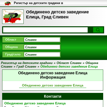
Регистър на детските градини в
България
Обединено детско заведение
Елица, Град Сливен
Област
Община
Град/село
Регистър на детските градини
»
Област Сливен
»
Община
Сливен
»
Град Сливен
»
Обединено детско заведение Елица
Обединено детско заведение Елица
Информация
Обединено детско заведение Елица
Контакти
Обединено детско заведение Елица