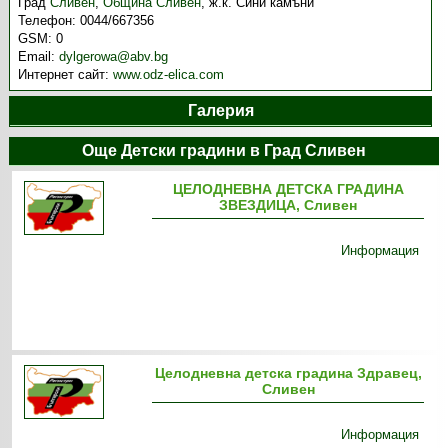
Град
Сливен
,
Община Сливен
,
ж.к. Сини камъни
Телефон:
0044/667356
GSM:
0
Email:
dylgerowa@abv.bg
Интернет сайт:
www.odz-elica.com
Галерия
Още Детски градини в Град Сливен
ЦЕЛОДНЕВНА ДЕТСКА ГРАДИНА
ЗВЕЗДИЦА, Сливен
Информация
Целодневна детска градина Здравец,
Сливен
Информация