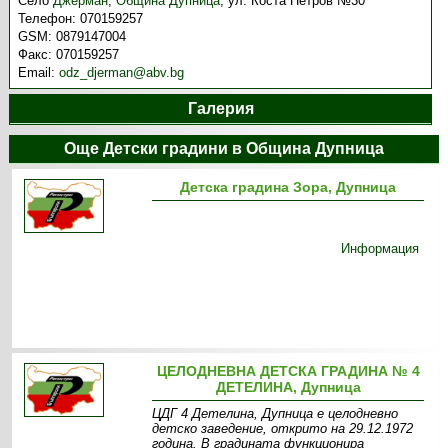
Село
Джерман
,
Община Дупница
,
ул. Коста Петров №30
Телефон:
070159257
GSM:
0879147004
Факс:
070159257
Email:
odz_djerman@abv.bg
Галерия
Още Детски градини в Община Дупница
Детска градина Зора, Дупница
Информация
ЦЕЛОДНЕВНА ДЕТСКА ГРАДИНА № 4
ДЕТЕЛИНА, Дупница
ЦДГ 4 Детелина, Дупница е целодневно
детско заведение, открито на 29.12.1972
година. В градината функционира