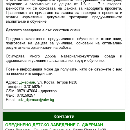
обучение и възпитание на децата от 1,6 г. – 7 г. възраст.
Дейността ни се основава на Закона за народната просвета,
Правилника за прилагане на закона за народната просвета и
всички нормативни документи третиращи предучилищното
възпитание и обучение.
Детското заведение е със собствен облик.
Предлага качествено предучилищно обучение и възпитание,
подготовка на децата за училище, основани на оптимално-
резултативна организация на работа.
Осигурява много добра материално-културна среда и
здравословни условия на възпитание, труд и обучение.
Повече информация може да получите, като се свържете с нас
на посочените координати:
Адрес:
Джерман
,
ул. Коста Петров №30
Телефон: 070159257
GSM: 0879147004 - директор
Факс: 070159257
Email:
odz_djerman@abv.bg
Контакти
ОБЕДИНЕНО ДЕТСКО ЗАВЕДЕНИЕ С. ДЖЕРМАН