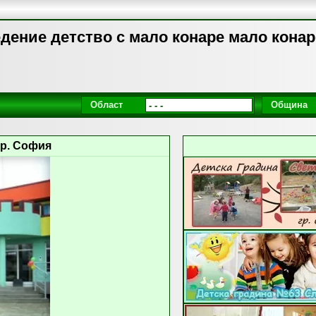
дение детство с мало конаре мало конаре
Област
Община
гр. София