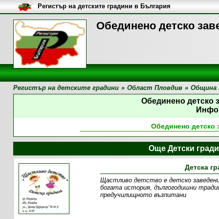
Регистър на детските градини в България
Обединено детско зав
Регистър на детските градини
»
Област Пловдив
»
Община Г
Обединено детско
Инфо
Обединено детско
Още Детски гради
Детска г
Щастливо детство е детско заведени
богата история, дългогодишни тради
предучилищното възпитани