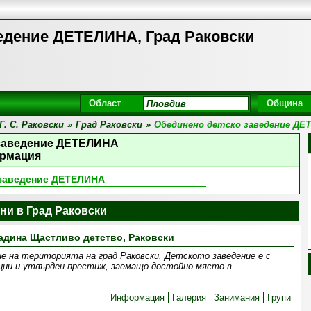
едение ДЕТЕЛИНА, Град Раковски
Област
Община
. С. Раковски
»
Град Раковски
»
Обединено детско заведение ДЕ
 заведение ДЕТЕЛИНА
рмация
 заведение ДЕТЕЛИНА
ни в Град Раковски
радина Щастливо детство, Раковски
е на територията на град Раковски. Детското заведение е с
ции и утвърден престиж, заемащо достойно място в
Информация
Галерия
Занимания
Групи