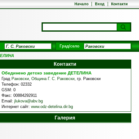
Начало
Вход
Контакти
Град/село
ТЕЛИНА
Контакти
Обединено детско заведение ДЕТЕЛИНА
Град
Раковски
,
Община Г. С. Раковски
,
гр. Раковски
Телефон:
02332
GSM:
0
Факс:
00884292911
Email:
jlukova@abv.bg
Интернет сайт:
www.odz-detelina.dir.bg
Галерия