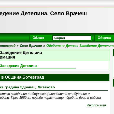
едение Детелина, Село Врачеш
Област
Община
отевград
»
Село Врачеш
»
Обединено Детско Заведение Детелин
 Заведение Детелина
рмация
 Заведение Детелина
и в Община Ботевград
ка градина Здравец, Литаково
детско заведение с общинско финансиране за обучение и
одини. През 1969 г., поради нарастващия брой на деца в района
Информация