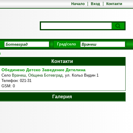
Начало
Вход
Контакти
Град/село
а
Контакти
Обединено Детско Заведение Детелина
Село
Врачеш
,
Община Ботевград
,
ул. Кольо Видин 1
Телефон:
021-31
GSM:
0
Галерия