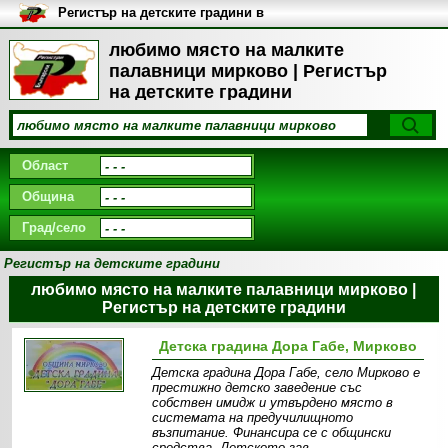
Регистър на детските градини в
България
любимо място на малките
палавници мирково | Регистър
на детските градини
Област
Община
Град/село
Регистър на детските градини
любимо място на малките палавници мирково |
Регистър на детските градини
Детска градина Дора Габе, Мирково
Детска градина Дора Габе, село Мирково е
престижно детско заведение със
собствен имидж и утвърдено място в
системата на предучилищното
възпитание. Финансира се с общински
средства. Детското зав