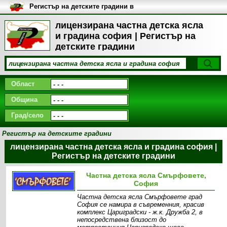
Регистър на детските градини в
България
лицензирана частна детска ясла
и градина софия | Регистър на
детските градини
Област
Община
Град/село
Регистър на детските градини
лицензирана частна детска ясла и градина софия |
Регистър на детските градини
Частна детска ясла Смърфовете,
София
Частна детска ясла Смърфовете град
София се намира в съвременния, красив
комплекс Цариградски - ж.к. Дружба 2, в
непосредствена близост до