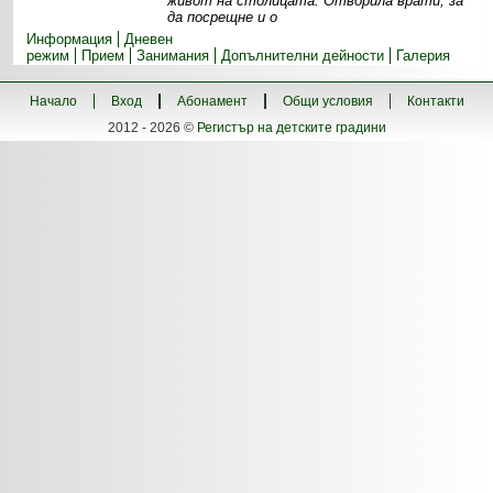
живот на столицата. Отворила врати, за
да посрещне и о
Информация
Дневен
режим
Прием
Занимания
Допълнителни дейности
Галерия
Начало
Вход
Абонамент
Общи условия
Контакти
2012 - 2026 ©
Регистър на детските градини