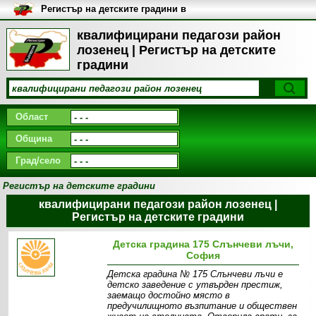
Регистър на детските градини в
България
квалифицирани педагози район
лозенец | Регистър на детските
градини
Област
Община
Град/село
Регистър на детските градини
квалифицирани педагози район лозенец |
Регистър на детските градини
Детска градина 175 Слънчеви лъчи,
София
Детска градина № 175 Слънчеви лъчи e
детско заведение с утвърден престиж,
заемащо достойно място в
предучилищното възпитание и обществен