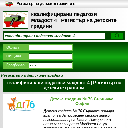
Регистър на детските градини в
България
квалифицирани педагози
младост 4 | Регистър на детските
градини
Област
Община
Град/село
Регистър на детските градини
квалифицирани педагози младост 4 | Регистър на
детските градини
Детска градина № 76 Сърничка,
София
Детска градина № 76 Сърничка отваря
врати, за да посрещне своите малки
възпитаници през 1985 г. Намира се в
столичния квартал Младост IV, ул.