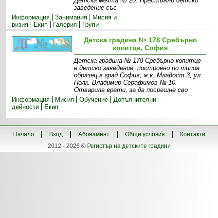
Детска мечта № 20. Престижно детско
заведение със
Информация
Занимания
Мисия и
визия
Екип
Галерия
Групи
Детска градина № 178 Сребърно
копитце, София
Детска градина № 178 Сребърно копитце
е детско заведение, построено по типов
образец в град София, ж.к. Младост 3, ул.
Полк. Владимир Серафимов № 10.
Отварила врати, за да посрещне сво
Информация
Мисия
Обучение
Допълнителни
дейности
Екип
Начало
Вход
Абонамент
Общи условия
Контакти
2012 - 2026 ©
Регистър на детските градини