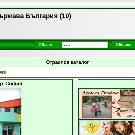
ържава България (10)
Област
Община
Отраслов каталог
чки
гр. София