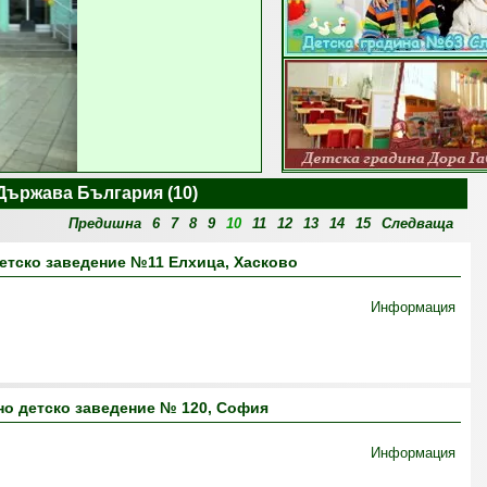
 Държава България (10)
Предишна
6
7
8
9
10
11
12
13
14
15
Следваща
етско заведение №11 Елхица, Хасково
Информация
о детско заведение № 120, София
Информация