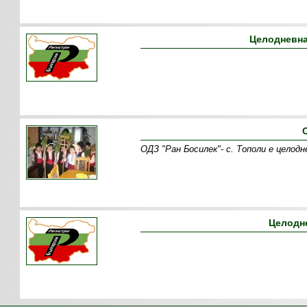
Целодневна
ОДЗ "Ран Босилек"- с. Тополи е целод
Целодне