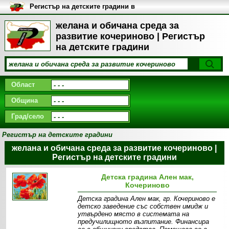
Регистър на детските градини в
България
желана и обичана среда за
развитие кочериново | Регистър
на детските градини
Област
Община
Град/село
Регистър на детските градини
желана и обичана среда за развитие кочериново |
Регистър на детските градини
Детска градина Ален мак,
Кочериново
Детска градина Ален мак, гр. Кочериново е
детско заведение със собствен имидж и
утвърдено място в системата на
предучилищното възпитание. Финансира