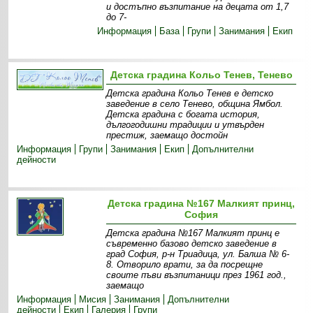
и достъпно възпитание на децата от 1,7
до 7-
Информация
База
Групи
Занимания
Екип
Детска градина Кольо Тенев, Тенево
Детска градина Кольо Тенев е детско
заведение в село Тенево, община Ямбол.
Детска градина с богата история,
дългогодишни традиции и утвърден
престиж, заемащо достойн
Информация
Групи
Занимания
Екип
Допълнителни
дейности
Детска градина №167 Малкият принц,
София
Детска градина №167 Малкият принц е
съвременно базово детско заведение в
град София, р-н Триадица, ул. Балша № 6-
8. Отворило врати, за да посрещне
своите пъви възпитаници през 1961 год.,
заемащо
Информация
Мисия
Занимания
Допълнителни
дейности
Екип
Галерия
Групи