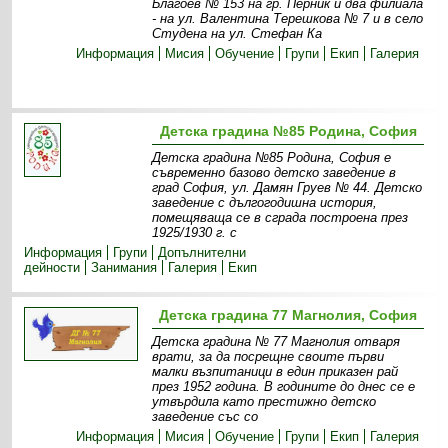
Благоев № 153 на гр. Перник и два филиала
- на ул. Валентина Терешкова № 7 и в село
Студена на ул. Стефан Ка
Информация
Мисия
Обучение
Групи
Екип
Галерия
Детска градина №85 Родина, София
Детска градина №85 Родина, София е
съвременно базово детско заведение в
град София, ул. Дамян Груев № 44. Детско
заведение с дългогодишна история,
помещяваща се в сграда построена през
1925/1930 г. с
Информация
Групи
Допълнителни
дейности
Занимания
Галерия
Екип
Детска градина 77 Магнолия, София
Детска градина № 77 Магнолия отваря
врати, за да посрещне своите първи
малки възпитаници в един приказен рай
през 1952 година. В годините до днес се е
утвърдила като престижно детско
заведение със со
Информация
Мисия
Обучение
Групи
Екип
Галерия