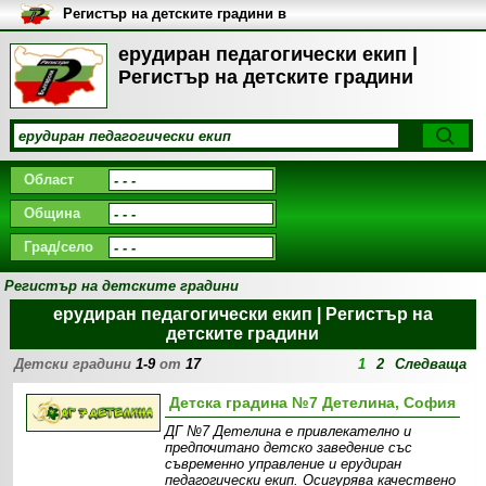
Регистър на детските градини в
България
ерудиран педагогически екип |
Регистър на детските градини
Област
Община
Град/село
Регистър на детските градини
ерудиран педагогически екип | Регистър на
детските градини
Детски градини
1-9
от
17
1
2
Следваща
Детска градина №7 Детелина, София
ДГ №7 Детелина е привлекателно и
предпочитано детско заведение със
съвременно управление и ерудиран
педагогически екип. Осигурява качествено