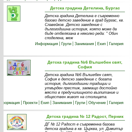
Детска градина Детелина, Бургас
Детска градина Детелина е съвременно
базово детско заведение в град Бургас, кв.
Славейков. Детско заведение с
дългогодишна история, която може да
бъде отбелязана в няколко реда: " Обич
споделена, меж
Информация
Групи
Занимания
Екип
Галерия
Детска градина №6 Вълшебен свят,
София
Детска градина №6 Вълшебен свят,
София е детско заведение с богата
история, дългогодишни традиции и
утвърден престиж, заемащо достойно
място в предучилищното възпитание и
обществен живот на столицата.
нформация
Проекти
Екип
Занимания
Групи
Обучение
Галерия
Детска градина № 12 Радост, Перник
ДГ № 12 Радост е съвременна базова
детска градина в кв. Църква, ул. Димитър