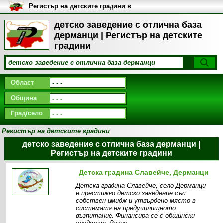
Регистър на детските градини в
България
детско заведение с отлична база
дерманци | Регистър на детските
градини
Област
Община
Град/село
Регистър на детските градини
детско заведение с отлична база дерманци |
Регистър на детските градини
Детска градина Славейче, Дерманци
Детска градина Славейче, село Дерманци
е престижно детско заведение със
собствен имидж и утвърдено място в
системата на предучилищното
възпитание. Финансира се с общински
средства. Разпо