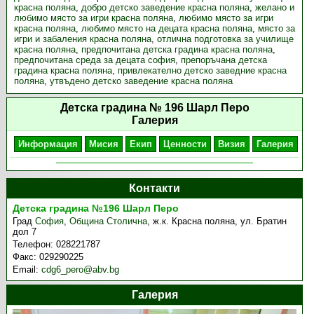
красна поляна
,
добро детско заведение красна поляна
,
желано и
любимо място за игри красна поляна
,
любимо място за игри
красна поляна
,
любимо място на децата красна поляна
,
място за
игри и забаления красна поляна
,
отлична подготовка за училище
красна поляна
,
предпочитана детска градина красна поляна
,
предпочитана среда за децата софия
,
препоръчана детска
градина красна поляна
,
привлекателно детско заведние красна
поляна
,
утвъдено детско заведение красна поляна
Детска градина № 196 Шарл Перо
Галерия
Информация
Мисия
Екип
Ценности
Визия
Галерия
Контакти
Детска градина №196 Шарл Перо
Град
София
,
Община Столична
,
ж.к. Красна поляна, ул. Братин
дол 7
Телефон:
028221787
Факс:
029290225
Email:
cdg6_pero@abv.bg
Галерия