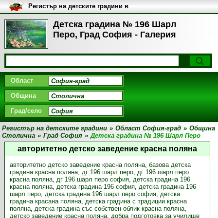
Регистър на детските градини в
България
Детска градина № 196 Шарл
Перо, Град София - Галерия
Област
Община
Град/село
Регистър на детските градини
»
Област София-град
»
Община
Столична
»
Град София
»
Детска градина № 196 Шарл Перо
авторитетно детско заведение красна поляна
авторитетно детско заведение красна поляна
,
базова детска
градина красна поляна
,
дг 196 шарл перо
,
дг 196 шарл перо
красна поляна
,
дг 196 шарл перо софия
,
детска градина 196
красна поляна
,
детска градина 196 софия
,
детска градина 196
шарл перо
,
детска градина 196 шарл перо софия
,
детска
градина красана поляна
,
детска градина с традиции красна
поляна
,
детска градина със собствен облик красна поляна
,
детско заведение красна поляна
,
добра подготовка за училище