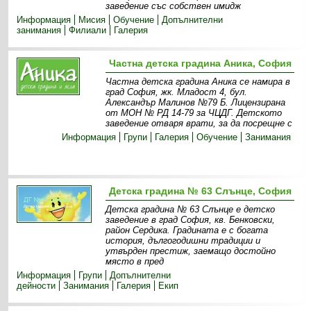
заведение със собствен имидж
Информация
Мисия
Обучение
Допълнителни
занимания
Филиали
Галерия
Частна детска градина Аника, София
Частна детска градина Аника се намира в
град София, жк. Младост 4, бул.
Александър Малинов №79 Б. Лицензирана
от МОН № РД 14-79 за ЧЦДГ. Детското
заведение отваря врати, за да посрещне с
Информация
Групи
Галерия
Обучение
Занимания
Детска градина № 63 Слънце, София
Детска градина № 63 Слънце е детско
заведение в град София, кв. Бенковски,
район Сердика. Градината е с богата
история, дългогодишни традиции и
утвърден престиж, заемащо достойно
място в пред
Информация
Групи
Допълнителни
дейности
Занимания
Галерия
Екип