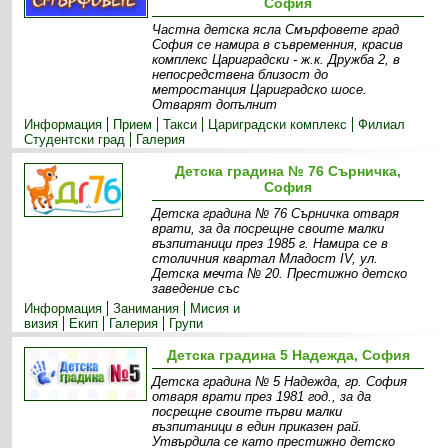
София
Частна детска ясла Смърфовете град
София се намира в съвременния, красив
комплекс Цариградски - ж.к. Дружба 2, в
непосредствена близост до
метростанция Цариградско шосе.
Отварят допълнит
Информация
Прием
Такси
Цариградски комплекс
Филиал
Студентски град
Галерия
Детска градина № 76 Сърничка,
София
Детска градина № 76 Сърничка отваря
врати, за да посрещне своите малки
възпитаници през 1985 г. Намира се в
столичния квартал Младост IV, ул.
Детска мечта № 20. Престижно детско
заведение със
Информация
Занимания
Мисия и
визия
Екип
Галерия
Групи
Детска градина 5 Надежда, София
Детска градина № 5 Надежда, гр. София
отваря врати през 1981 год., за да
посрещне своите първи малки
възпитаници в един приказен рай.
Утвърдила се като престижно детско