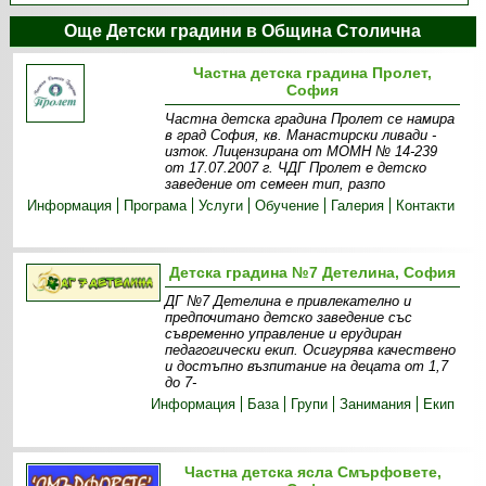
Още Детски градини в Община Столична
Частна детска градина Пролет,
София
Частна детска градина Пролет се намира
в град София, кв. Манастирски ливади -
изток. Лицензирана от МОМН № 14-239
от 17.07.2007 г. ЧДГ Пролет е детско
заведение от семеен тип, разпо
Информация
Програма
Услуги
Обучение
Галерия
Контакти
Детска градина №7 Детелина, София
ДГ №7 Детелина е привлекателно и
предпочитано детско заведение със
съвременно управление и ерудиран
педагогически екип. Осигурява качествено
и достъпно възпитание на децата от 1,7
до 7-
Информация
База
Групи
Занимания
Екип
Частна детска ясла Смърфовете,