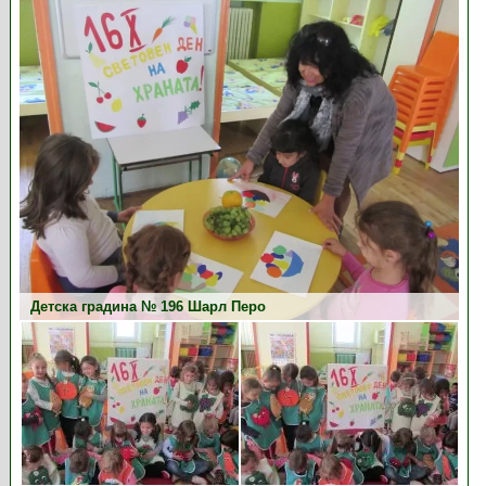
Детска градина № 196 Шарл Перо
Детска градина № 196 Шарл Перо