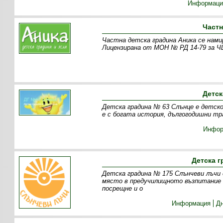
Информаци
Частн
Частна детска градина Аника се намир
Лицензирана от МОН № РД 14-79 за ЧЦ
Детск
Детска градина № 63 Слънце е детско 
е с богата история, дългогодишни тр
Инфор
Детска г
Детска градина № 175 Слънчеви лъчи 
място в предучилищното възпитание 
посрещне и о
Информация
Д