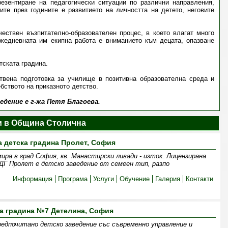
резентиране на педагогически ситуации по различни направления,
ите през годините е развитието на личността на детето, неговите
ествен възпитателно-образователен процес, в което влагат много
ежедневната им екипна работа е вниманието към децата, опазване
тската градина.
твена подготовка за училище в позитивна образователна среда и
бството на приказното детство.
дение е г-жа Петя Благоева.
и в Община Столична
а детска градина Пролет, София
ра в град София, кв. Манастирски ливади - изток. Лицензирана
ДГ Пролет е детско заведение от семеен тип, разпо
Информация
Програма
Услуги
Обучение
Галерия
Контакти
а градина №7 Детелина, София
едпочитано детско заведение със съвременно управление и