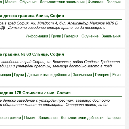
я
Мисия
Обучение
Допълнителни занимания
Филиали
Галерия
а детска градина Аника, София
а в град София, жк. Младост 4, бул. Александър Малинов №79 Б.
ДГ. Детското заведение отваря врати, за да посрещне с
Информация
Групи
Галерия
Обучение
Занимания
а градина № 63 Слънце, София
заведение в град София, кв. Бенковски, район Сердика. Градината
адиции и утвърден престиж, заемащо достойно място в пред
мация
Групи
Допълнителни дейности
Занимания
Галерия
Екип
радина 175 Слънчеви лъчи, София
e детско заведение с утвърден престиж, заемащо достойно
и обществен живот на столицата. Отворила врати, за да
невен режим
Прием
Занимания
Допълнителни дейности
Галерия