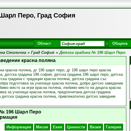
 Шарл Перо, Град София
Област
Община
на Столична
»
Град София
»
Детска градина № 196 Шарл Перо
аведение красна поляна
ина красна поляна
,
дг 196 шарл перо
,
дг 196 шарл перо красна
на
,
детска градина 196 софия
,
детска градина 196 шарл перо
,
детска
тска градина с традиции красна поляна
,
детска градина със
обра подготовка за училище красна поляна
,
добро детско заведение
бимо място за игри красна поляна
,
любимо място на децата красна
овка за училище красна поляна
,
предпочитана детска градина
 детска градина красна поляна
,
привлекателно детско заведние
 № 196 Шарл Перо
рмация
Информация
Мисия
Екип
Ценности
Визия
Галерия