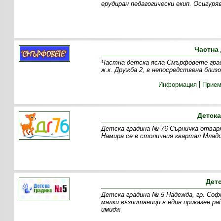
ерудиран педагогически екип. Осигуря
Частна
Частна детска ясла Смърфовете град 
ж.к. Дружба 2, в непосредствена бл
Информация
Прие
Детска
Детска градина № 76 Сърничка отваря
Намира се в столичния квартал Младо
Дет
Детска градина № 5 Надежда, гр. Софи
малки възпитаници в един приказен р
имидж