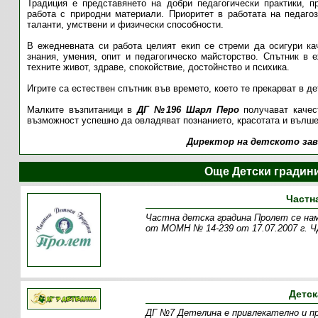
Традиция е представянето на добри педагогически практики, п
работа с природни материали. Приоритет в работата на педагоз
таланти, умствени и физически способности.
В ежедневната си работа целият екип се стреми да осигури кач
знания, умения, опит и педагогическо майсторство. Спътник в 
техните живот, здраве, спокойствие, достойнство и психика.
Игрите са естествен спътник във времето, което те прекарват в де
Малките възпитаници в
ДГ №196 Шарл Перо
получават качес
възможност успешно да овладяват познанието, красотата и вълше
Директор на детското заве
Още Детски градин
Частн
Частна детска градина Пролет се нами
от МОМН № 14-239 от 17.07.2007 г. Ч
Детск
ДГ №7 Детелина е привлекателно и пр