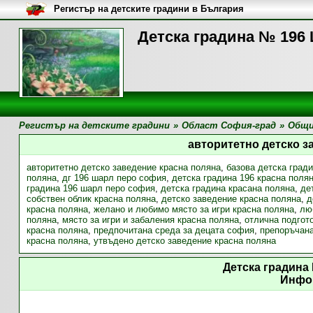
Регистър на детските градини в България
Детска градина № 196
Регистър на детските градини
»
Област София-град
»
Общи
авторитетно детско з
авторитетно детско заведение красна поляна
,
базова детска град
поляна
,
дг 196 шарл перо софия
,
детска градина 196 красна поля
градина 196 шарл перо софия
,
детска градина красана поляна
,
де
собствен облик красна поляна
,
детско заведение красна поляна
,
д
красна поляна
,
желано и любимо място за игри красна поляна
,
лю
поляна
,
място за игри и забаления красна поляна
,
отлична подгот
красна поляна
,
предпочитана среда за децата софия
,
препоръчана
красна поляна
,
утвъдено детско заведение красна поляна
Детска градина
Инфо