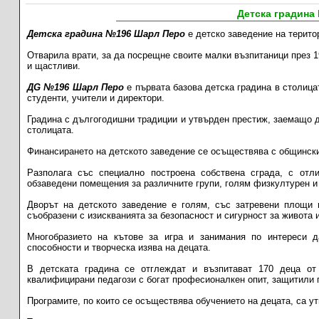
Детска градина
Детска градина №196 Шарл Перо
е детско заведение на територ
Отварила врати, за да посрещне своите малки възпитаници през 19
и щастливи.
ДG №196 Шарл Перо
е първата базова детска градина в столица
студенти, учители и директори.
Градина с дългогодишни традиции и утвърден престиж, заемащо 
столицата.
Финансирането на детското заведение се осъществява с общински
Разполага със специално построена собствена сграда, с отли
обзаведени помещения за различните групи, голям физкултурен и
Дворът на детското заведение е голям, със затревени площи
съобразени с изискванията за безопасност и сигурност за живота 
Многобразието на кътове за игра и занимания по интереси 
способности и творческа изява на децата.
В детската градина се отглеждат и възпитават 170 деца от
квалифицирани педагози с богат професионалкен опит, защитили
Програмите, по които се осъществява обучението на децата, са у