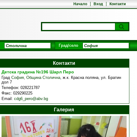
Начало
Вход
Контакти
Град/село
Контакти
Детска градина №196 Шарл Перо
Град
София
,
Община Столична
,
ж.к. Красна поляна, ул. Братин
дол 7
Телефон:
028221787
Факс:
029290225
Email:
cdg6_pero@abv.bg
Галерия