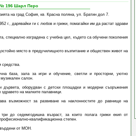
 № 196 Шарл Перо
ията на град София, кв. Красна поляна, ул. Братин дол 7.
52 г., дарявайки ги с любов и грижи, помагайки им да растат здрави
та, специално изградена с учебна цел, където са обучени поколения
достойно място в предучилищното възпитание и обществен живот на
 средства.
чна база, зала за игри и обучение, светли и просторни, уютно
 музикален салон.
 и дървета, оборудван с детски площадки и модерни съоръжения
и здравето на малките палавници.
дава възможност за развиване на наклонностите до равнище на
 три до седемгодишна възраст, за които полага грижи екип от
 професионално-квалификационна степен.
твърдени от МОН.