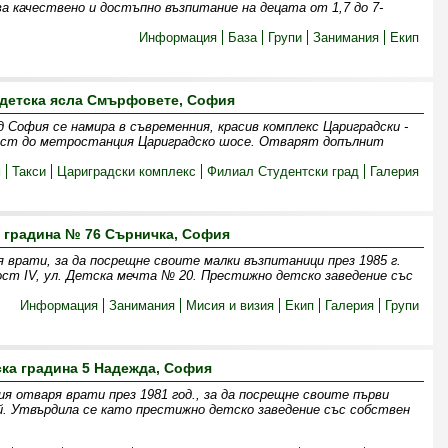
ва качествено и достъпно възпитание на децата от 1,7 до 7-
Информация
База
Групи
Занимания
Екип
 детска ясла Смърфовете, София
София се намира в съвременния, красив комплекс Цариградски -
изост до метростанция Цариградско шосе. Отварят допълнит
м
Такси
Цариградски комплекс
Филиал Студентски град
Галерия
 градина № 76 Сърничка, София
 врати, за да посрещне своите малки възпитаници през 1985 г.
ст IV, ул. Детска мечта № 20. Престижно детско заведение със
Информация
Занимания
Мисия и визия
Екип
Галерия
Групи
ска градина 5 Надежда, София
я отваря врати през 1981 год., за да посрещне своите първи
ай. Утвърдила се като престижно детско заведение със собствен