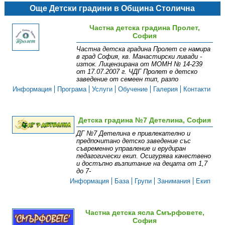
Още Детски градини в Община Столична
Частна детска градина Пролет,
София
Частна детска градина Пролет се намира
в град София, кв. Манастирски ливади -
изток. Лицензирана от МОМН № 14-239
от 17.07.2007 г. ЧДГ Пролет е детско
заведение от семеен тип, разпо
Информация
Програма
Услуги
Обучение
Галерия
Контакти
Детска градина №7 Детелина, София
ДГ №7 Детелина е привлекателно и
предпочитано детско заведение със
съвременно управление и ерудиран
педагогически екип. Осигурява качествено
и достъпно възпитание на децата от 1,7
до 7-
Информация
База
Групи
Занимания
Екип
Частна детска ясла Смърфовете,
София