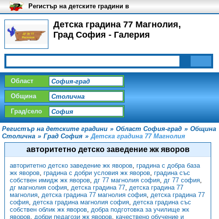
Регистър на детските градини в
България
Детска градина 77 Магнолия,
Град София - Галерия
Област
Община
Град/село
Регистър на детските градини
»
Област София-град
»
Община
Столична
»
Град София
»
Детска градина 77 Магнолия
авторитетно детско заведение жк яворов
авторитетно детско заведение жк яворов
,
градина с добра база
жк яворов
,
градина с добри условия жк яворов
,
градина със
собствен имидж жк яворов
,
дг 77 магнолия софия
,
дг 77 софия
,
дг магнолия софия
,
детска градина 77
,
детска градина 77
магнолия
,
детска градина 77 магнолия софия
,
детска градина 77
софия
,
детска градина магнолия софия
,
детска градина със
собствен облик жк яворов
,
добра подготовка за училище жк
яворов
,
добри педагози жк яворов
,
качествено обучение и