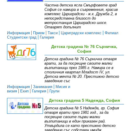
Частна детска ясла Смърфовете град
София се намира в съвременния, красив
комплекс Цариградски - ж.к. Дружба 2, в
непосредствена близост до
метростанция Цариградско шосе.
Отварят допълнит
Информация
Прием
Такси
Цариградски комплекс
Филиал
Студентски град
Галерия
Детска градина № 76 Сърничка,
София
Детска градина № 76 Сърничка отваря
врати, за да посрещне своите малки
възпитаници през 1985 г. Намира се в
столичния квартал Младост IV, ул.
Детска мечта № 20. Престижно детско
заведение със
Информация
Занимания
Мисия и
визия
Екип
Галерия
Групи
Детска градина 5 Надежда, София
Детска градина № 5 Надежда, гр. София
отваря врати през 1981 год., за да
посрещне своите първи малки
възпитаници в един приказен рай.
Утвърдила се като престижно детско
заведение със собствен имидж