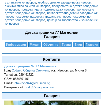
възпитание жк яворов
,
любимо детско заведение жк яворов
,
любимо мясо за игри жк яворов
,
предпочитено детско заведение
жк яворов
,
предучилищна подготовка жк яворов
,
препоръчано
детско заведение жк яворов
,
привлекателно детско заведние жк
яворов
,
съвременна детска градина жк яворов
,
съвременно
детско заведение жк яворов
,
център за творчество и забавление
жк яворов
Детска градина 77 Магнолия
Галерия
Информация
Мисия
Обучение
Групи
Екип
Галерия
Контакти
Детска градина № 77 Магнолия
Град
София
,
Община Столична
,
ж.к. Яворов, ул. Мизия 6
Телефон:
029441722
GSM:
0884801401
Email:
info-2222944@edu.mon.bg
Интернет сайт:
cdg77-magnolia.com
Галерия