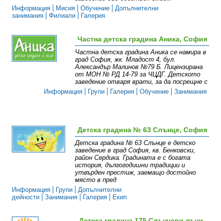
Информация
Мисия
Обучение
Допълнителни
занимания
Филиали
Галерия
Частна детска градина Аника, София
Частна детска градина Аника се намира в
град София, жк. Младост 4, бул.
Александър Малинов №79 Б. Лицензирана
от МОН № РД 14-79 за ЧЦДГ. Детското
заведение отваря врати, за да посрещне с
Информация
Групи
Галерия
Обучение
Занимания
Детска градина № 63 Слънце, София
Детска градина № 63 Слънце е детско
заведение в град София, кв. Бенковски,
район Сердика. Градината е с богата
история, дългогодишни традиции и
утвърден престиж, заемащо достойно
място в пред
Информация
Групи
Допълнителни
дейности
Занимания
Галерия
Екип
Детска градина 175 Слънчеви лъчи,